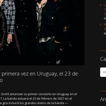
L
C
S
a
R
Z
a
Ca
Cat
r primera vez en Uruguay, el 23 de
de
noti
io
e Grohl anuncian su primer concierto en Uruguay en el
Ar
7. La banda actuará el 23 de febrero de 2027 en el
la gira incluirá los grandes éxitos de la banda —