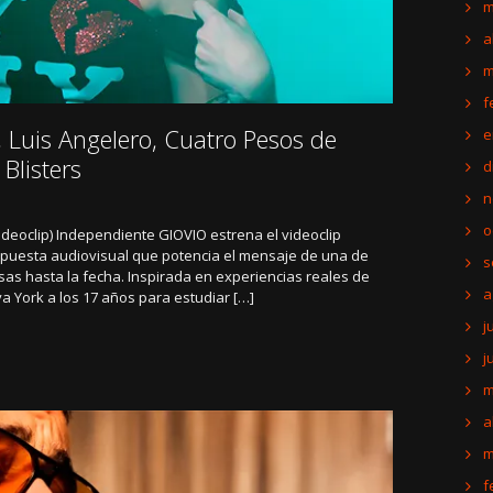
m
a
m
f
 Luis Angelero, Cuatro Pesos de
e
 Blisters
d
n
o
ideoclip) Independiente GIOVIO estrena el videoclip
opuesta audiovisual que potencia el mensaje de una de
s
sas hasta la fecha. Inspirada en experiencias reales de
a
va York a los 17 años para estudiar […]
j
j
m
a
m
f