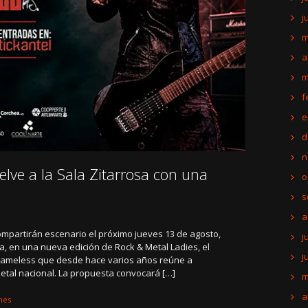
j
m
a
m
f
e
d
n
elve a la Sala Zitarrosa con una
o
s
a
mpartirán escenario el próximo jueves 13 de agosto,
j
sa, en una nueva edición de Rock & Metal Ladies, el
j
Nameless que desde hace varios años reúne a
metal nacional. La propuesta convocará […]
m
a
nes