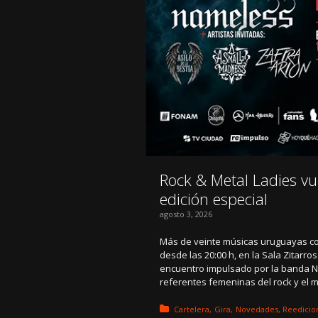
Rock & Metal Ladies vu
edición especial
agosto 3, 2026
Más de veinte músicas uruguayas co
desde las 20:00 h, en la Sala Zitarro
encuentro impulsado por la banda 
referentes femeninas del rock y el 
Posted in:
Cartelera
Gira
Novedades
Reedicio