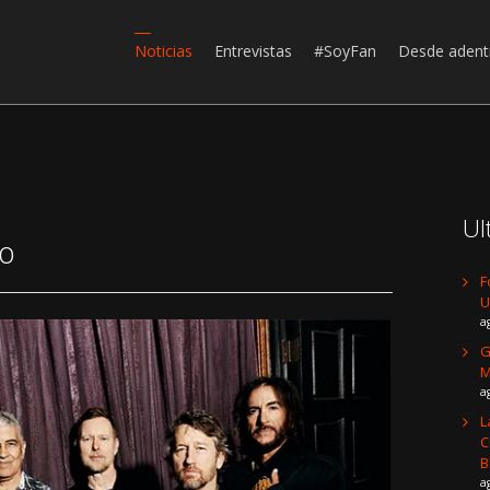
Noticias
Entrevistas
#SoyFan
Desde adent
Ul
do
F
U
a
G
a
L
C
B
a