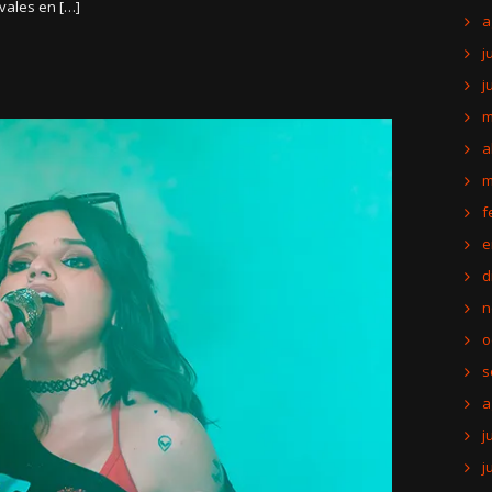
ivales en […]
a
j
j
m
a
m
f
e
d
n
o
s
a
j
j