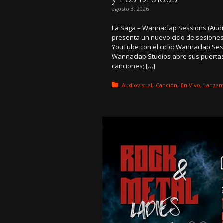
agosto 3, 2026
La Saga – Wannaclap Sessions (Aud
presenta un nuevo ciclo de sesiones
YouTube con el ciclo: Wannaclap Ses
Wannaclap Studios abre sus puertas
canciones; […]
Posted in:
Audiovisual
Canción
En Vivo
Lanzam