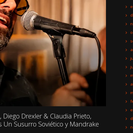
e
d
n
o
s
a
j
j
m
a
m
f
e
 Diego Drexler & Claudia Prieto,
d
Es Un Susurro Soviético y Mandrake
n