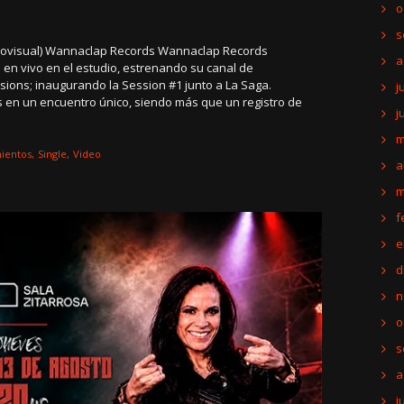
o
s
iovisual) Wannaclap Records Wannaclap Records
a
 en vivo en el estudio, estrenando su canal de
sions; inaugurando la Session #1 junto a La Saga.
j
 en un encuentro único, siendo más que un registro de
j
m
ientos
Single
Video
a
m
f
e
d
n
o
s
a
j