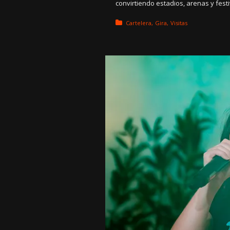
convirtiendo estadios, arenas y fest
Posted in:
Cartelera
Gira
Visitas