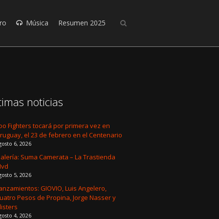
ro
Música
Resumen 2025
timas noticias
oo Fighters tocará por primera vez en
ruguay, el 23 de febrero en el Centenario
gosto 6, 2026
alería: Suma Camerata – La Trastienda
Mvd
gosto 5, 2026
anzamientos: GIOVIO, Luis Angelero,
uatro Pesos de Propina, Jorge Nasser y
listers
gosto 4, 2026