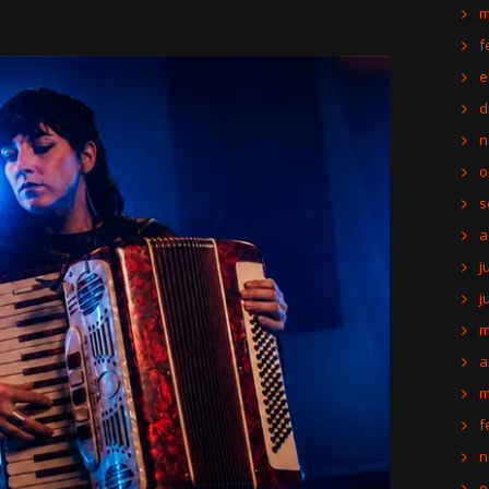
m
f
e
d
n
o
s
a
j
j
m
a
m
f
n
o