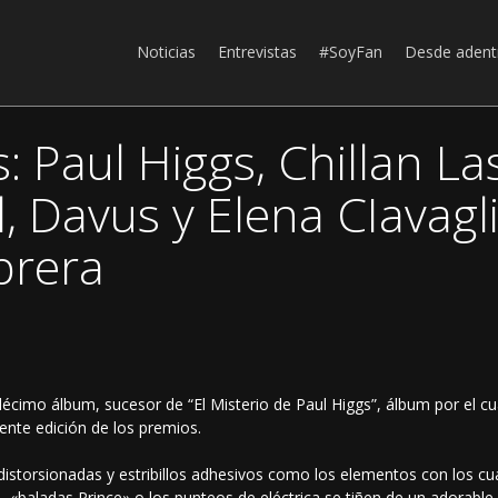
Noticias
Entrevistas
#SoyFan
Desde adent
 Paul Higgs, Chillan Las
, Davus y Elena CIavaglia
brera
décimo álbum, sucesor de “El Misterio de Paul Higgs”, álbum por el cu
ente edición de los premios.
 distorsionadas y estribillos adhesivos como los elementos con los cua
, «baladas Prince» o los punteos de eléctrica se tiñen de un adorab