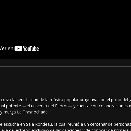
cruza la sensibilidad de la música popular uruguaya con el pulso del 
ual potente —el universo del Pierrot— y cuenta con colaboraciones que
o y murga La Trasnochada.
 escucha en Sala Rondeau, la cual reunió a un centenar de personas
s allá del estreno exclusivo de las canciones y de conocer de prime