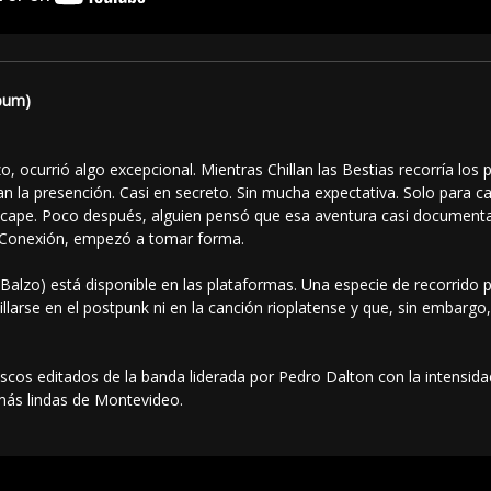
lbum)
zo, ocurrió algo excepcional. Mientras Chillan las Bestias recorría los
 la presención. Casi en secreto. Sin mucha expectativa. Solo para ca
scape. Poco después, alguien pensó que esa aventura casi documental
s Conexión, empezó a tomar forma.
 (Balzo) está disponible en las plataformas. Una especie de recorrid
llarse en el postpunk ni en la canción rioplatense y que, sin embarg
cos editados de la banda liderada por Pedro Dalton con la intensidad,
 más lindas de Montevideo.