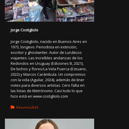
Jorge Costigliolo
Jorge Costigliolo, nacido en Buenos Aires en
1973, longevo. Periodista en extinción,
escritor y ghostwriter. Autor de Lunáticos
viajantes. Las increíbles andanzas de los
Redondos en Uruguay (Ediciones B, 2021),
De bichos y flores/La Vela Puerca (Estuario,
2022) y Marcos Carámbula. Un compromiso
con la vida (Aguilar, 2024), además de liner
notes para diversos artistas. Cero falta en
las listas de Metrónomo. Casi todo lo que
hizo está en www.costigliolo.com
Posted in:
Resumen2024