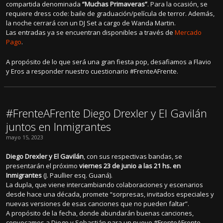
compartida denominada
“Muchas Primaveras”
. Para la ocasión, se
requiere dress code: baile de graduación/película de terror. Además,
la noche cerrará con un DJ Set a cargo de Wanda Martin.
Las entradas ya se encuentran disponibles a través de
Mercado
Pago
.
A propósito de lo que será una gran fiesta pop, desafiamos a Flavio
y Eros a responder nuestro cuestionario #FrenteAFrente.
#FrenteAFrente Diego Drexler y El Gavilán
juntos en Inmigrantes
mayo 15, 2023
Diego Drexler y El Gavilán
, con sus respectivas bandas, se
presentarán el próximo
viernes 23 de junio a las 21 hs. en
Inmigrantes
(J. Paullier esq. Guaná).
La dupla, que viene intercambiando colaboraciones y escenarios
desde hace una década, promete “sorpresas, invitados especiales y
nuevas versiones de esas canciones que no pueden faltar”.
A propósito de la fecha, donde abundarán buenas canciones,
convocamos a Diego y Sebastián para un nuevo #FrenteAFrente,