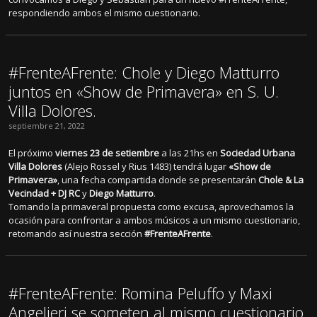
respondiendo ambos el mismo cuestionario.
#FrenteAFrente: Chole y Diego Matturro
juntos en «Show de Primavera» en S. U.
Villa Dolores.
septiembre 21, 2022
El próximo
viernes 23 de setiembre
a las 21hs en
Sociedad Urbana
Villa Dolores
(Alejo Rossel y Rius 1483) tendrá lugar
«Show de
Primavera»
, una fecha compartida donde se presentarán
Chole & La
Vecindad + DJ RC
y
Diego Matturro
.
Tomando la primaveral propuesta como excusa, aprovechamos la
ocasión para confrontar a ambos músicos a un mismo cuestionario,
retomando así nuestra sección
#FrenteAFrente
.
#FrenteAFrente: Romina Peluffo y Maxi
Angelieri se someten al mismo cuestionario