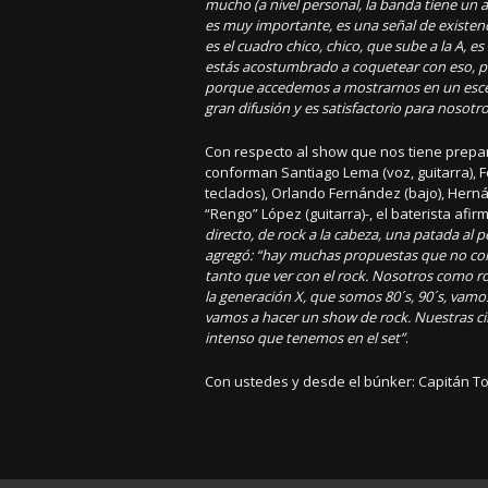
mucho (a nivel personal, la banda tiene un 
es muy importante, es una señal de existenc
es el cuadro chico, chico, que sube a la A, 
estás acostumbrado a coquetear con eso, pe
porque accedemos a mostrarnos en un esce
gran difusión y es satisfactorio para nosotro
Con respecto al show que nos tiene prepa
conforman Santiago Lema (voz, guitarra), F
teclados), Orlando Fernández (bajo), Hern
“Rengo” López (guitarra)-, el baterista afi
directo, de rock a la cabeza, una patada al p
agregó: “hay muchas propuestas que no co
tanto que ver con el rock. Nosotros como r
la generación X, que somos 80´s, 90´s, vamos
vamos a hacer un show de rock. Nuestras ci
intenso que tenemos en el set”
.
Con ustedes y desde el búnker: Capitán T