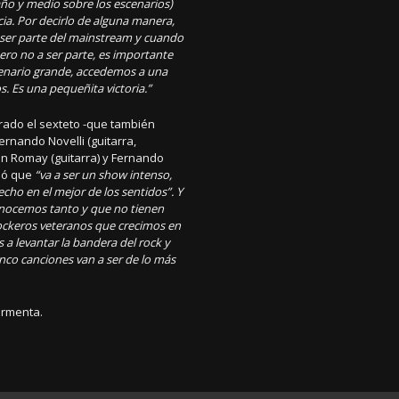
año y medio sobre los escenarios)
ia. Por decirlo de alguna manera,
es ser parte del mainstream y cuando
ro no a ser parte, es importante
nario grande, accedemos a una
s. Es una pequeñita victoria.”
rado el sexteto -que también
ernando Novelli (guitarra,
án Romay (guitarra) y Fernando
rmó que
“va a ser un show intenso,
echo en el mejor de los sentidos”. Y
nocemos tanto y que no tienen
ockeros veteranos que crecimos en
 a levantar la bandera del rock y
nco canciones van a ser de lo más
ormenta.