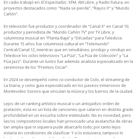
En radio trabajó en: El Espectador, XFM, AM Libre, y Radio Futura, en
proyectos destacados como: “Nada se pierde”, “Rayos X” y “Mundo
Cañón”.
En televisión fue productor y coordinador de “Canal X” en Canal 10;
productor y periodista de “Mundo Cañón TV” por TV Libre, y
columnista musical en “Planta Baja” y “Décadas” para Teledoce.
Durante 15 años fue columnista cultural en “Telemundo”
Central/Canal 12, mientras que en simultáneo, produjo y condujo en
Teledoce los ciclos televisivos “La Púa”, “La Púa de Colección” y “La
Púa Jazz”. Durante un lustro fue además analista especializado en la
ceremonia de los “Premios Oscar”.
En 2024 se desempeñó como co-conductor de Ciclo, el streaming de
La Diaria, y como guía especializado en los paseos inmersivos de
Montevideo Sonoro que vinculan la música y los barrios de la ciudad.
Lejos de un ranking artístico musical o un antojadizo orden de
prelación, esta es un lista de canciones que calaron en distinto grado
profundidad en un escucha sobre estimulado. No es novedad, pero
las/os compositores locales han provocado una avalancha de obras
tan amplia que ni siquiera pude abarcarlo todo, por tanto lejos
estaría en condiciones de clasificar. Y si lo estuviera, tampoco lo