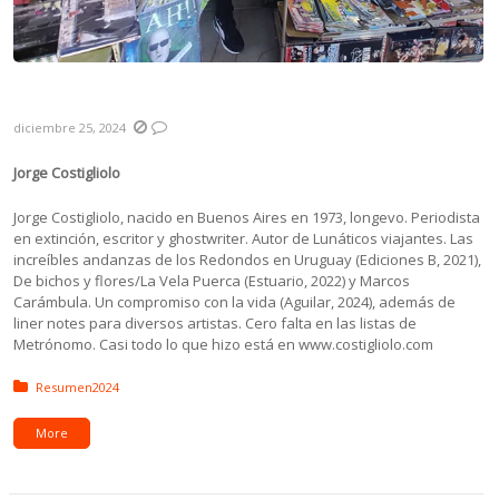
Resumen 2024
diciembre 25, 2024
Jorge Costigliolo
Jorge Costigliolo, nacido en Buenos Aires en 1973, longevo. Periodista
en extinción, escritor y ghostwriter. Autor de Lunáticos viajantes. Las
increíbles andanzas de los Redondos en Uruguay (Ediciones B, 2021),
De bichos y flores/La Vela Puerca (Estuario, 2022) y Marcos
Carámbula. Un compromiso con la vida (Aguilar, 2024), además de
liner notes para diversos artistas. Cero falta en las listas de
Metrónomo. Casi todo lo que hizo está en www.costigliolo.com
Posted in:
Resumen2024
More