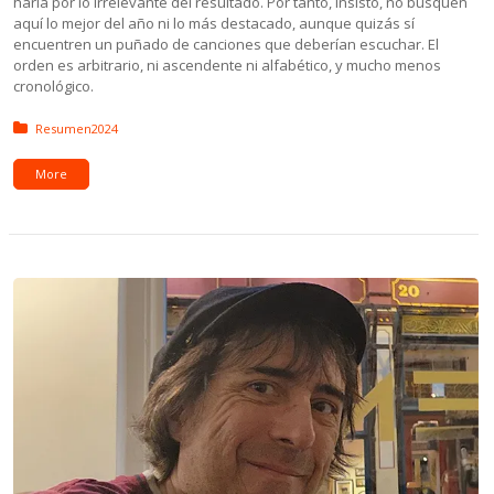
haría por lo irrelevante del resultado. Por tanto, insisto, no busquen
aquí lo mejor del año ni lo más destacado, aunque quizás sí
encuentren un puñado de canciones que deberían escuchar. El
orden es arbitrario, ni ascendente ni alfabético, y mucho menos
cronológico.
Posted in:
Resumen2024
More