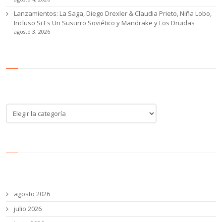
Lanzamientos: La Saga, Diego Drexler & Claudia Prieto, Niña Lobo,
Incluso Si Es Un Susurro Soviético y Mandrake y Los Druidas
agosto 3, 2026
Categoría de noticias
Categoría
de
noticias
Archivos
agosto 2026
julio 2026