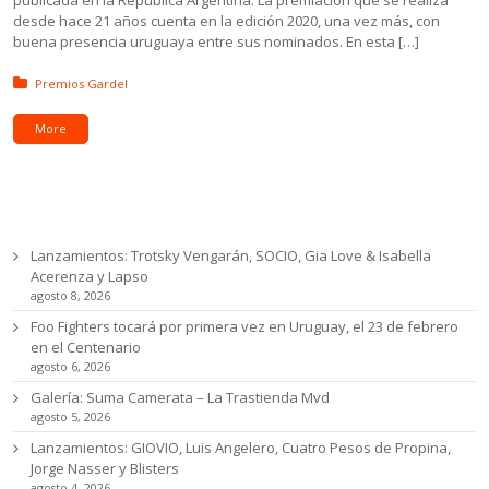
publicada en la República Argentina. La premiación que se realiza
desde hace 21 años cuenta en la edición 2020, una vez más, con
buena presencia uruguaya entre sus nominados. En esta […]
Posted in:
Premios Gardel
More
Ultimas noticias
Lanzamientos: Trotsky Vengarán, SOCIO, Gia Love & Isabella
Acerenza y Lapso
agosto 8, 2026
Foo Fighters tocará por primera vez en Uruguay, el 23 de febrero
en el Centenario
agosto 6, 2026
Galería: Suma Camerata – La Trastienda Mvd
agosto 5, 2026
Lanzamientos: GIOVIO, Luis Angelero, Cuatro Pesos de Propina,
Jorge Nasser y Blisters
agosto 4, 2026