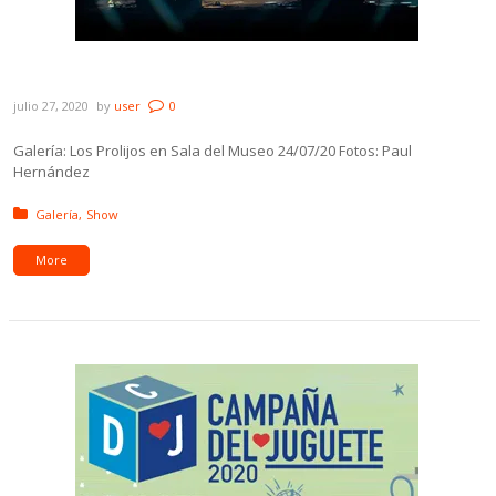
Galería: Los Prolijos en Sala del Museo
julio 27, 2020
by
user
0
Galería: Los Prolijos en Sala del Museo 24/07/20 Fotos: Paul
Hernández
Posted in:
Galería
Show
More