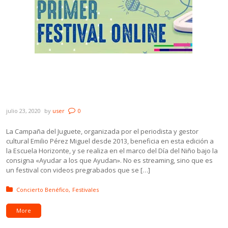
La edición 2020 de la Campaña del
Juguete será online y se realizará entre el
23/7 y el 8/8
julio 23, 2020
by
user
0
La Campaña del Juguete, organizada por el periodista y gestor
cultural Emilio Pérez Miguel desde 2013, beneficia en esta edición a
la Escuela Horizonte, y se realiza en el marco del Día del Niño bajo la
consigna «Ayudar a los que Ayudan». No es streaming, sino que es
un festival con videos pregrabados que se […]
Posted in:
Concierto Benéfico
Festivales
More