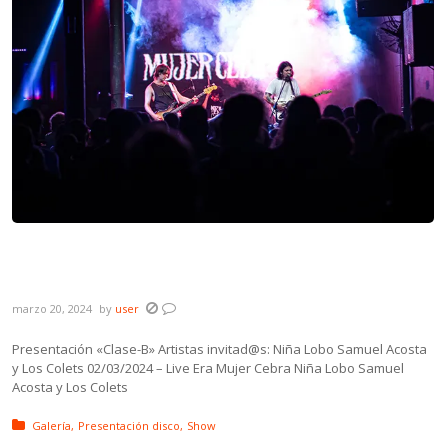
Galería: Mujer Cebra presentación «Clase-
B»
marzo 20, 2024
by
user
Presentación «Clase-B» Artistas invitad@s: Niña Lobo Samuel Acosta
y Los Colets 02/03/2024 – Live Era Mujer Cebra Niña Lobo Samuel
Acosta y Los Colets
Posted in:
Galería
Presentación disco
Show