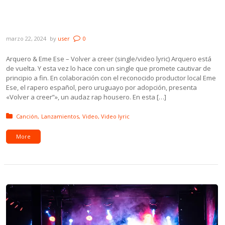
González, Juanmitz, Olivia/Marrero y
Fulana De Val
marzo 22, 2024
by
user
0
Arquero & Eme Ese – Volver a creer (single/video lyric) Arquero está
de vuelta. Y esta vez lo hace con un single que promete cautivar de
principio a fin. En colaboración con el reconocido productor local Eme
Ese, el rapero español, pero uruguayo por adopción, presenta
«Volver a creer”», un audaz rap housero. En esta […]
Posted in:
Canción
Lanzamientos
Video
Video lyric
More