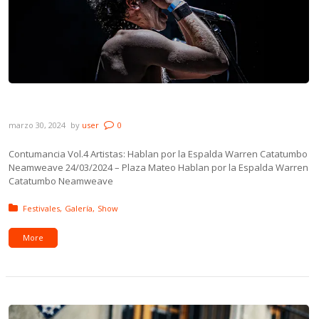
Galería: Contumancia Vol. 4 – Plaza Mateo
marzo 30, 2024
by
user
0
Contumancia Vol.4 Artistas: Hablan por la Espalda Warren Catatumbo
Neamweave 24/03/2024 – Plaza Mateo Hablan por la Espalda Warren
Catatumbo Neamweave
Posted in:
Festivales
Galería
Show
More