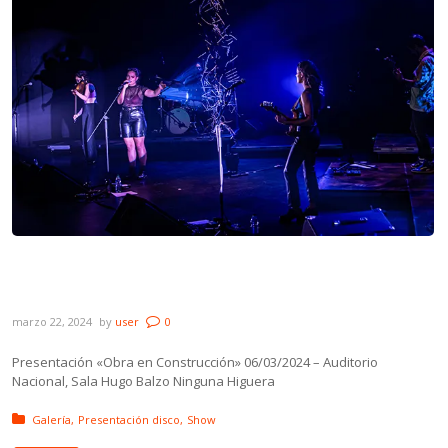
Galería: Ninguna Higuera presentación
«Obra en Construcción»
marzo 22, 2024
by
user
0
Presentación «Obra en Construcción» 06/03/2024 – Auditorio
Nacional, Sala Hugo Balzo Ninguna Higuera
Posted in:
Galería
Presentación disco
Show