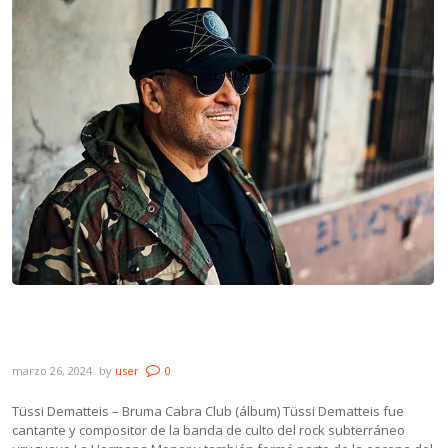
Novedades: Tüssi Dematteis, Riki Musso y
Chicas Japonesas
marzo 26, 2024
by
user
0
Tüssi Dematteis – Bruma Cabra Club (álbum) Tüssi Dematteis fue
cantante y compositor de la banda de culto del rock subterráneo