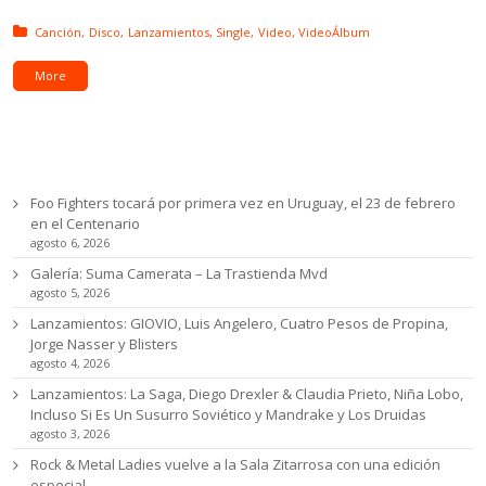
Posted in:
Canción
Disco
Lanzamientos
Single
Video
VideoÁlbum
More
Ultimas noticias
Foo Fighters tocará por primera vez en Uruguay, el 23 de febrero
en el Centenario
agosto 6, 2026
Galería: Suma Camerata – La Trastienda Mvd
agosto 5, 2026
Lanzamientos: GIOVIO, Luis Angelero, Cuatro Pesos de Propina,
Jorge Nasser y Blisters
agosto 4, 2026
Lanzamientos: La Saga, Diego Drexler & Claudia Prieto, Niña Lobo,
Incluso Si Es Un Susurro Soviético y Mandrake y Los Druidas
agosto 3, 2026
Rock & Metal Ladies vuelve a la Sala Zitarrosa con una edición
especial