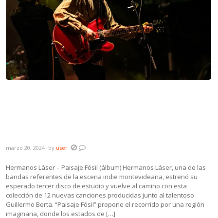
Novedades: Hermanos Láser, Bárbara
Jorcin, ORO ft. Flaco Barral, El Hombre
Avispa, Ninguna Higuera y single póstumo
de Tüssi Dematteis
marzo 20, 2024
by
user
Hermanos Láser – Paisaje Fósil (álbum) Hermanos Láser, una de las
bandas referentes de la escena indie montevideana, estrenó su
esperado tercer disco de estudio y vuelve al camino con esta
colección de 12 nuevas canciones producidas junto al talentoso
Guillermo Berta. “Paisaje Fósil” propone el recorrido por una región
imaginaria, donde los estados de […]