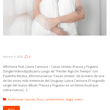
Novedades: Alfonsina ft. Laura Canoura,
Orquesta Subtropical y Vivo Quemado
febrero 9, 2026
0
Alfonsina feat. Laura Canoura – Casas Unidas (Pausa y Fogueo)
(Single/Videoclip) Bizarro Luego de “Perder Algo De Tiempo” con
Paulinho Moska, Alfonsina lanza “Casas Unidas” de la mano de una
de las voces más inmensas del Uruguay: Laura Canoura. El segundo
single del nuevo álbum “Pausa y Fogueo» es un himno local que
cobra nueva […]
Posted in:
Audiovisual
Canción
Disco
Lanzamientos
Single
Video
More