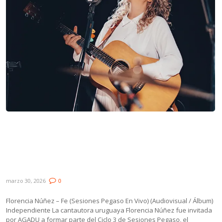
Lanzamientos: Florencia Núñez, La Foca,
Lucía Romero, Fer O-Smith ft. Lula Bertoldi
y Agustina Giovio ft. Alan Sutton & Las
Criaturitas de la Ansiedad
marzo 30, 2026
0
Florencia Núñez – Fe (Sesiones Pegaso En Vivo) (Audiovisual / Álbum)
Independiente La cantautora uruguaya Florencia Núñez fue invitada
por AGADU a formar parte del Ciclo 3 de Sesiones Pegaso, el