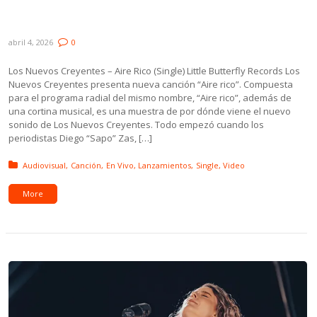
Peyote Asesino, Niña Lobo, Paul Higgs,
Tessi Moreira y Orquesta SubTropical
abril 4, 2026
0
Los Nuevos Creyentes – Aire Rico (Single) Little Butterfly Records Los
Nuevos Creyentes presenta nueva canción “Aire rico”. Compuesta
para el programa radial del mismo nombre, “Aire rico”, además de
una cortina musical, es una muestra de por dónde viene el nuevo
sonido de Los Nuevos Creyentes. Todo empezó cuando los
periodistas Diego “Sapo” Zas, […]
Posted in:
Audiovisual
Canción
En Vivo
Lanzamientos
Single
Video
More