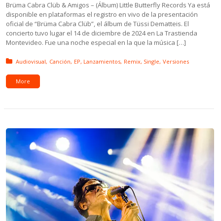
Brüma Cabra Clüb & Amigos – (Álbum) Little Butterfly Records Ya está
disponible en plataformas el registro en vivo de la presentación
oficial de “Brüma Cabra Clüb”, el álbum de Tüssi Dematteis. El
concierto tuvo lugar el 14 de diciembre de 2024 en La Trastienda
Montevideo. Fue una noche especial en la que la música […]
Posted in:
Audiovisual
Canción
EP
Lanzamientos
Remix
Single
Versiones
More