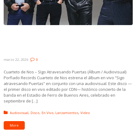
Novedades: Cuarteto de Nos, Alfonsina,
Peyote Asesino y Caio Martínez & Fernando
Picón
marzo 22, 2026
0
Cuarteto de Nos – SIgo Atravesando Puertas (Álbum / Audiovisual)
Porfiado Records Cuarteto de Nos estrena el álbum en vivo “Sigo
atravesando Puertas” en conjunto con una audiovisual. Este disco —
el primer disco en vivo editado por CDN— histórico concierto de la
banda en el Estadio de Ferro de Buenos Aires, celebrado en
septiembre de […]
Posted in:
Audiovisual
Disco
En Vivo
Lanzamientos
Video
More