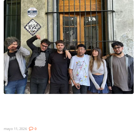
Lanzamientos: Brüma Cabra Clüb &
Amigos, Niña Lobo, Música Para Humanos
y Gonzalo Silva
mayo 11, 2026
0