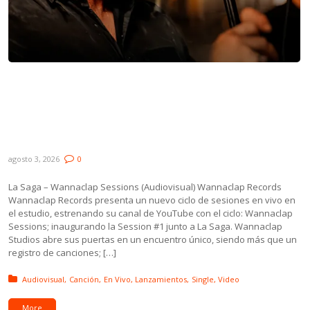
Lanzamientos: La Saga, Diego Drexler &
Claudia Prieto, Niña Lobo, Incluso Si Es Un
Susurro Soviético y Mandrake y Los
Druidas
agosto 3, 2026
0
La Saga – Wannaclap Sessions (Audiovisual) Wannaclap Records
Wannaclap Records presenta un nuevo ciclo de sesiones en vivo en
el estudio, estrenando su canal de YouTube con el ciclo: Wannaclap
Sessions; inaugurando la Session #1 junto a La Saga. Wannaclap
Studios abre sus puertas en un encuentro único, siendo más que un
registro de canciones; […]
Posted in:
Audiovisual
Canción
En Vivo
Lanzamientos
Single
Video
More