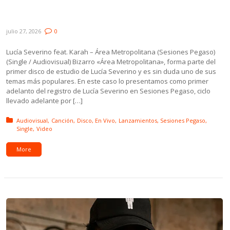
ft. Max Capote, Agustín Casulo, 30 Lucas
de Joda y Bruno Roth
julio 27, 2026
0
Lucía Severino feat. Karah – Área Metropolitana (Sesiones Pegaso)
(Single / Audiovisual) Bizarro «Área Metropolitana», forma parte del
primer disco de estudio de Lucía Severino y es sin duda uno de sus
temas más populares. En este caso lo presentamos como primer
adelanto del registro de Lucía Severino en Sesiones Pegaso, ciclo
llevado adelante por […]
Posted in:
Audiovisual
Canción
Disco
En Vivo
Lanzamientos
Sesiones Pegaso
Single
Video
More