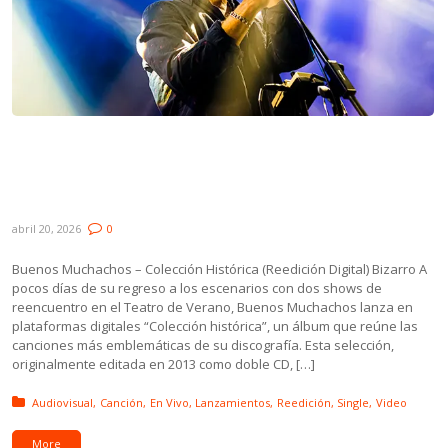
Lanzamientos: Buenos Muchachos, Clipper
ft. Trotsky Vengarán, Capitán Tormenta y
Niña Lobo
abril 20, 2026
0
Buenos Muchachos – Colección Histórica (Reedición Digital) Bizarro A
pocos días de su regreso a los escenarios con dos shows de
reencuentro en el Teatro de Verano, Buenos Muchachos lanza en
plataformas digitales “Colección histórica”, un álbum que reúne las
canciones más emblemáticas de su discografía. Esta selección,
originalmente editada en 2013 como doble CD, […]
Posted in:
Audiovisual
Canción
En Vivo
Lanzamientos
Reedición
Single
Video
More