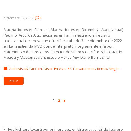
Bárbara Jorcin, Lucía Severino, Mónica
Navarro y Amor Chino
diciembre 10, 2025
0
Alucinaciones en Familia – Alucinaciones en Diciembra (Audiovisual)
Paulino Records Alucinaciones en Familia estrenó el registro
audiovisual de show que ofreció el sábado 3 de diciembre de 2022
en La Trastienda MVD donde interpretó íntegramente el álbum
«Diciembra» de 3Pecados. Director de video y edición: Pablo Martín.
Mezcla y Masterizacion: Estudio Flores AEF: Dario Barrios […]
Posted in:
Audiovisual
Canción
Disco
En Vivo
EP
Lanzamientos
Remix
Single
More
Pages
Next
1
2
3
Ultimas noticias
Foo Fighters tocará por primera vez en Uruguay, el 23 de febrero