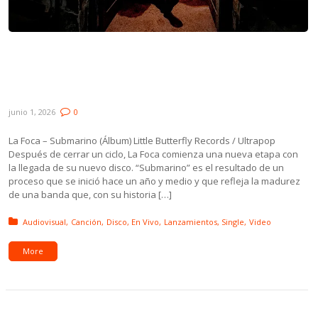
Lanzamientos: La Foca, Florencia Núñez,
Rodra, Trotsky Vengarán, Rojo Tres y Juan
Campodónico ft. Camila Rodríguez
junio 1, 2026
0
La Foca – Submarino (Álbum) Little Butterfly Records / Ultrapop
Después de cerrar un ciclo, La Foca comienza una nueva etapa con
la llegada de su nuevo disco. “Submarino” es el resultado de un
proceso que se inició hace un año y medio y que refleja la madurez
de una banda que, con su historia […]
Posted in:
Audiovisual
Canción
Disco
En Vivo
Lanzamientos
Single
Video
More