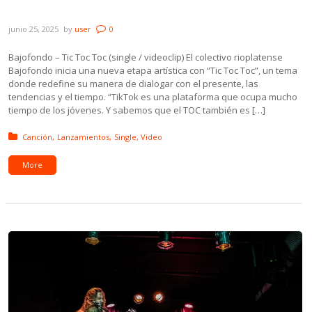
Indie, Nameless y Michelle Viquez
junio 25, 2025
by
user
0
Bajofondo – Tic Toc Toc (single / videoclip) El colectivo rioplatense
Bajofondo inicia una nueva etapa artística con “Tic Toc Toc”, un tema
donde redefine su manera de dialogar con el presente, las
tendencias y el tiempo. “TikTok es una plataforma que ocupa mucho
tiempo de los jóvenes. Y sabemos que el TOC también es […]
Posted in:
Canción
Lanzamientos
Single
Video
More