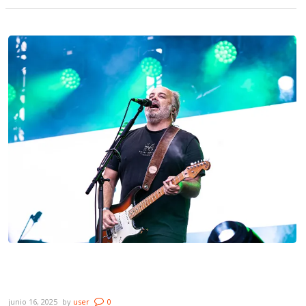
Novedades: La Triple Nelson, Buceo
Invisible, Boni y Juan Olivera
junio 16, 2025
by
user
0