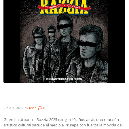
Novedades: Guerrilla Urbana, Niña Lobo,
Astroboy y Ihara
junio 9, 2025
by
user
0
Guerrilla Urbana – Razzia 2025 (single) 40 años atrás una reacción
artístico cultural sacude el medio e irrumpe con fuerza la movida del