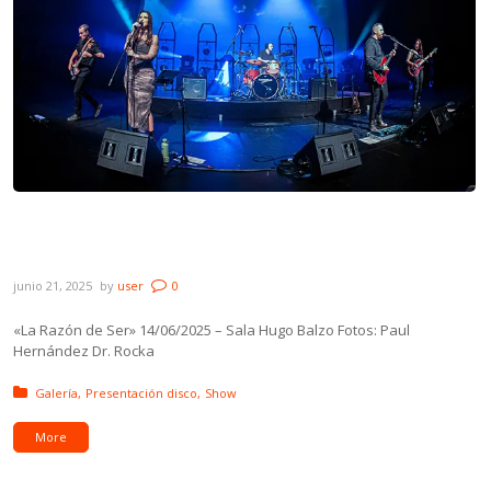
Galería: Dr. Rocka presentación «La Razón
de Ser»
junio 21, 2025
by
user
0
«La Razón de Ser» 14/06/2025 – Sala Hugo Balzo Fotos: Paul
Hernández Dr. Rocka
Posted in:
Galería
Presentación disco
Show
More