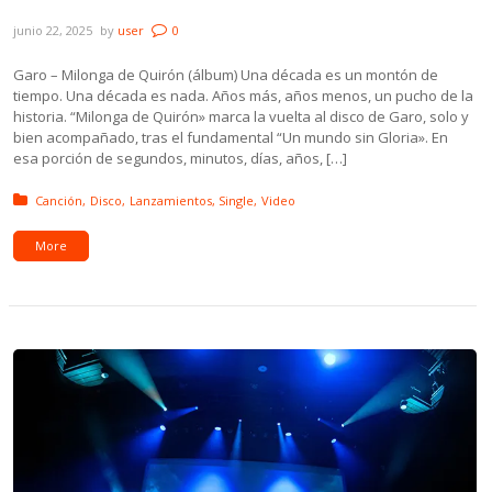
ft. DJ Mats y Tomás Gari
junio 22, 2025
by
user
0
Garo – Milonga de Quirón (álbum) Una década es un montón de
tiempo. Una década es nada. Años más, años menos, un pucho de la
historia. “Milonga de Quirón» marca la vuelta al disco de Garo, solo y
bien acompañado, tras el fundamental “Un mundo sin Gloria». En
esa porción de segundos, minutos, días, años, […]
Posted in:
Canción
Disco
Lanzamientos
Single
Video
More