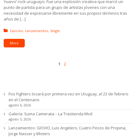
‘nuevo’ rock uruguayo. Fue una explosión creativa que marcó un
punto de partida para un grupo de artistas jóvenes con una
necesidad de expresarse libremente en sus propios términos tras
años de […]
Posted in:
Canción
Lanzamientos
Single
More
Pages
Next
1
2
Ultimas noticias
Foo Fighters tocará por primera vez en Uruguay, el 23 de febrero
en el Centenario
agosto 6, 2026
Galería: Suma Camerata – La Trastienda Mvd
agosto 5, 2026
Lanzamientos: GIOVIO, Luis Angelero, Cuatro Pesos de Propina,
Jorge Nasser y Blisters