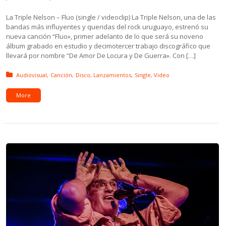
La Triple Nelson – Fluo (single / videoclip) La Triple Nelson, una de las
bandas más influyentes y queridas del rock uruguayo, estrenó su
nueva canción “Fluo», primer adelanto de lo que será su noveno
álbum grabado en estudio y decimotercer trabajo discográfico que
llevará por nombre “De Amor De Locura y De Guerra». Con […]
Posted in:
Audiovisual
Canción
Disco
Lanzamientos
Single
Video
More