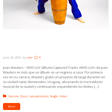
Novedades: Juan Wauters, Fede Graña,
Disco Del Año, La Marmita, Verluz y Pablo
Félix ft. Mel Altieri
junio 30, 2025
by
user
0
Juan Wauters – MVD LUV (álbum) Captured Tracks «MVD LUV» de Juan
Wauters es más que un álbum: es un regreso a casa. Por primera
vez en su carrera, Wauters grabó un proyecto de larga duración en
su ciudad natal, Montevideo, Uruguay, abrazando la rica tradición
musical de la ciudad y continuando expandiendo los límites […]
Posted in:
Canción
Disco
Lanzamientos
Single
Video
More