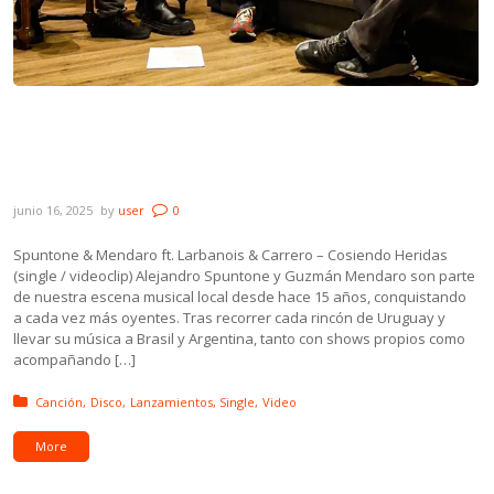
Novedades: Spuntone & Mendaro ft.
Larbanois & Carrero, Mono+, Rojo Tres y
Graffolitas
junio 16, 2025
by
user
0
Spuntone & Mendaro ft. Larbanois & Carrero – Cosiendo Heridas
(single / videoclip) Alejandro Spuntone y Guzmán Mendaro son parte
de nuestra escena musical local desde hace 15 años, conquistando
a cada vez más oyentes. Tras recorrer cada rincón de Uruguay y
llevar su música a Brasil y Argentina, tanto con shows propios como
acompañando […]
Posted in:
Canción
Disco
Lanzamientos
Single
Video
More