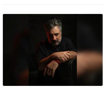
Novedades: Garo, The Rada´s Old Boys, Ino
Guridi, Chicas Japonesas, El KB & Kung Fú