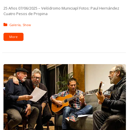
25 Años 07/06/2025 – Velódromo Municiapl Fotos: Paul Hernández
Cuatro Pesos de Propina
Posted in:
Galería
Show
More