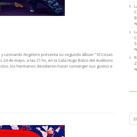
L
C
B
a
 vivo su disco “10 Cosas Que Nos
L
C
S
a
o y Leonardo Angeloro presenta su segundo álbum “10 Cosas
R
24 de mayo, a las 21 hs, en la Sala Hugo Balzo del Auditorio
Z
ectos, los hermanos decidieron hacer converger sus gustos e
a
Ca
Cat
de
noti