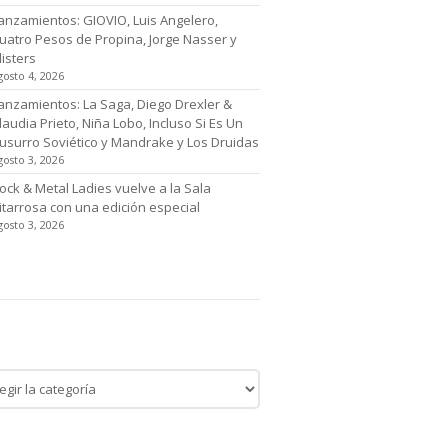
anzamientos: GIOVIO, Luis Angelero,
uatro Pesos de Propina, Jorge Nasser y
listers
gosto 4, 2026
anzamientos: La Saga, Diego Drexler &
laudia Prieto, Niña Lobo, Incluso Si Es Un
usurro Soviético y Mandrake y Los Druidas
gosto 3, 2026
ock & Metal Ladies vuelve a la Sala
itarrosa con una edición especial
gosto 3, 2026
tegoría de noticias
egoría
cias