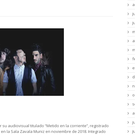
a
j
j
m
a
m
f
e
d
n
o
s
o festeja en vivo
a
j
r su audiovisual titulado “Metido en la corriente”, registrado
j
r en la Sala Zavala Muniz en noviembre de 2018. Integrado