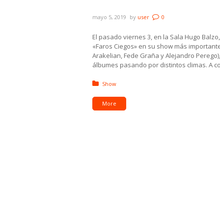
Galería: la gran noche de 
mayo 5, 2019
by
user
0
El pasado viernes 3, en la Sala Hugo Balz
«Faros Ciegos» en su show más importante,
Arakelian, Fede Graña y Alejandro Perego),
álbumes pasando por distintos climas. A co
Posted in:
Show
More