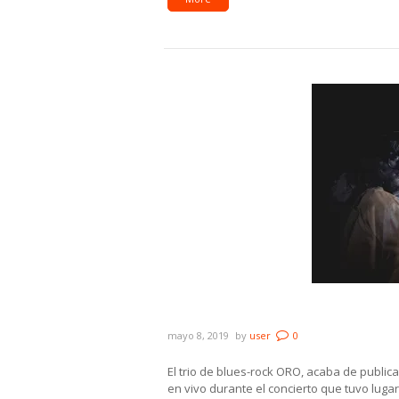
ORO estrenó audiovisual y l
mayo 8, 2019
by
user
0
El trio de blues-rock ORO, acaba de publica
en vivo durante el concierto que tuvo luga