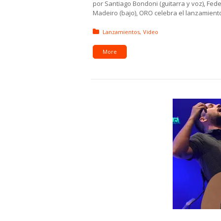
por Santiago Bondoni (guitarra y voz), Fede
Madeiro (bajo), ORO celebra el lanzamiento
Posted in:
Lanzamientos
Video
More