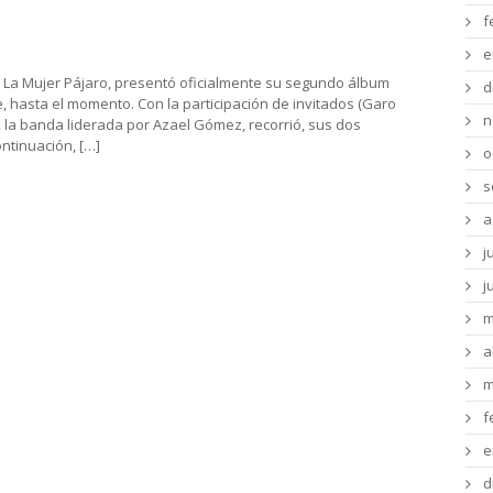
La Mujer Pájaro
f
e
o, La Mujer Pájaro, presentó oficialmente su segundo álbum
d
 hasta el momento. Con la participación de invitados (Garo
n
 la banda liderada por Azael Gómez, recorrió, sus dos
ntinuación, […]
o
s
a
j
j
m
a
m
f
e
d