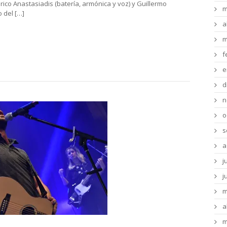
rico Anastasiadis (batería, armónica y voz) y Guillermo
m
 del […]
a
m
f
e
d
n
o
s
a
j
j
m
a
m