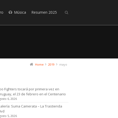
ro
Música
Resumen 2025
Home
2019
mayo
timas noticias
oo Fighters tocará por primera vez en
ruguay, el 23 de febrero en el Centenario
gosto 6, 2026
alería: Suma Camerata – La Trastienda
Mvd
gosto 5, 2026