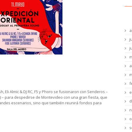
Ar
a
j
j
m
 viaja al festival Primavera Sound se
a
a
m
f
h, Eli Almic & DJ RC, F5 y Phoro se fusionaron con Senderos –
e
Y) – para despedirse de Montevideo con una gran fiesta, que
d
randes escenarios, sino que también reunirá fondos para
n
o
s