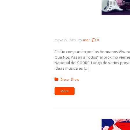
Angeloro Bros presenta en
Pasan a Todos”
mayo 22, 2019
by
user
0
El dúo compuesto por los hermanos Álvar
Que Nos Pasan a Todos” el próximo viernes 
Nacional del SODRE. Luego de varios proy
ideas musicales […]
Posted in:
Disco
Show
More