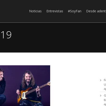
Noticias
Entrevistas
#SoyFan
Desde adent
019
Ul
F
U
a
G
a