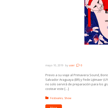
La delegación uruguaya que
despide con una gran fiest
mayo 10, 2019
by
user
0
Previo a su viaje al Primavera Sound, Bonis
Salvador Araguaya (BR) y Fede Lijtmaer (U
no solo servirá de preparación para los g
costear este […]
Posted in:
Festivales
Show
More