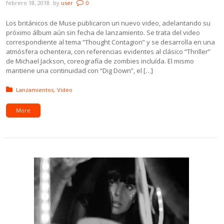
febrero 18, 2018
by
user
0
Los británicos de Muse publicaron un nuevo video, adelantando su
próximo álbum aún sin fecha de lanzamiento. Se trata del video
correspondiente al tema “Thought Contagion” y se desarrolla en una
atmósfera ochentera, con referencias evidentes al clásico “Thriller”
de Michael Jackson, coreografía de zombies incluída. El mismo
mantiene una continuidad con “Dig Down”, el […]
Posted in:
Lanzamientos
Video
More