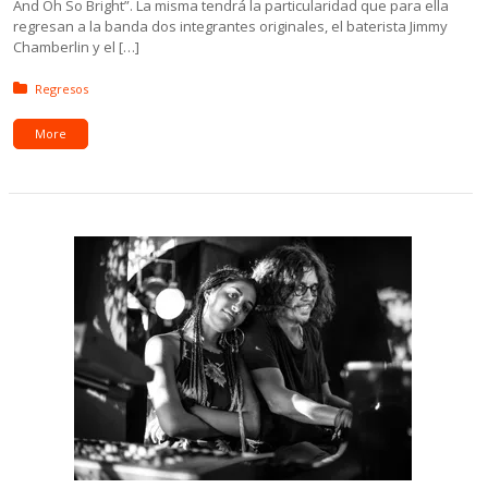
And Oh So Bright”. La misma tendrá la particularidad que para ella
regresan a la banda dos integrantes originales, el baterista Jimmy
Chamberlin y el […]
Posted in:
Regresos
More