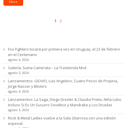
More
Pages
Next
1
2
Ultimas noticias
Foo Fighters tocará por primera vez en Uruguay, el 23 de febrero
en el Centenario
agosto 6, 2026
Galería: Suma Camerata – La Trastienda Mvd
agosto 5, 2026
Lanzamientos: GIOVIO, Luis Angelero, Cuatro Pesos de Propina,
Jorge Nasser y Blisters
agosto 4, 2026
Lanzamientos: La Saga, Diego Drexler & Claudia Prieto, Niña Lobo,
Incluso Si Es Un Susurro Soviético y Mandrake y Los Druidas
agosto 3, 2026
Rock & Metal Ladies vuelve a la Sala Zitarrosa con una edición
especial