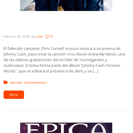
Se publicó un tema inédito de Chris Cornell
basado en un poema de Johnny Cash
febrero 28, 2018
by
user
0
El fallecido cantante Chris Cornell, le puso música a un poema de
Johnny Cash, para crear la canción «You Never Knew My Mind», una
de las últimas grabaciones del ex líder de Soundgarden y
Audioslave. El tema forma parte del álbum “Johnny Cash: Forever
Words”, que se editará el próximo 6 de abril, y se […]
Posted in:
Canción
Lanzamientos
More