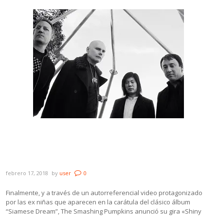
Misterio develado: The Smashing Pumpkins
saldrá de gira con 3 de sus históricos
miembros
febrero 17, 2018
by
user
0
Finalmente, y a través de un autorreferencial video protagonizado
por las ex niñas que aparecen en la carátula del clásico álbum
“Siamese Dream”, The Smashing Pumpkins anunció su gira «Shiny