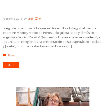
Rockeo y Julieta despiden su romance de
verano en Inmigrantes
febrero 6, 2018
by
user
0
Luego de un exitoso ciclo, que se desarrolló a lo largo del mes de
enero en Medio y Medio de Portezuelo, Julieta Rada y el músico
argentino Fabián “Zorrito” Quintiero culminan el próximo martes 6, a
las 22:30, en Inmigrantes, la presentación de su espectáculo “Rockeo
y Julieta”; un show de dos horas de duración […]
Posted in:
Show
More