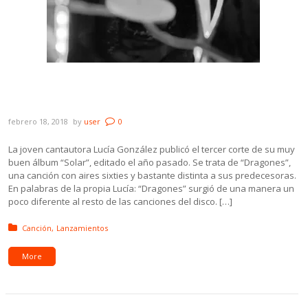
Escuchá “Dragones”, el nuevo single de
Lucía González
febrero 18, 2018
by
user
0
La joven cantautora Lucía González publicó el tercer corte de su muy
buen álbum “Solar”, editado el año pasado. Se trata de “Dragones”,
una canción con aires sixties y bastante distinta a sus predecesoras.
En palabras de la propia Lucía: “Dragones” surgió de una manera un
poco diferente al resto de las canciones del disco. […]
Posted in:
Canción
Lanzamientos
More