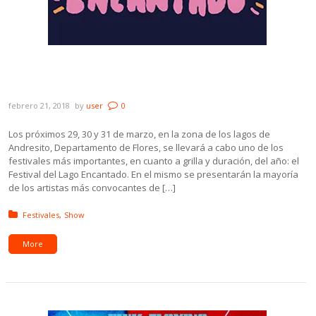
Ya están a la venta las entradas para el
Festival del Lago Encantado
febrero 21, 2018
by
user
0
Los próximos 29, 30 y 31 de marzo, en la zona de los lagos de
Andresito, Departamento de Flores, se llevará a cabo uno de los
festivales más importantes, en cuanto a grilla y duración, del año: el
Festival del Lago Encantado. En el mismo se presentarán la mayoría
de los artistas más convocantes de […]
Posted in:
Festivales
Show
More