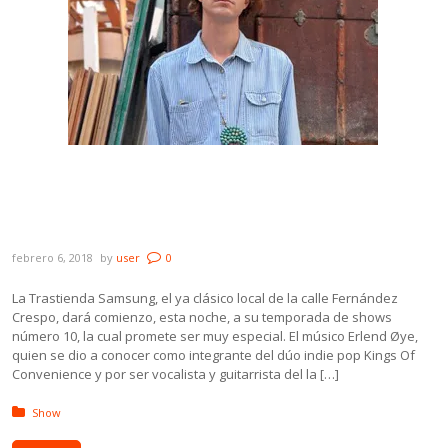
Hoy La Trastienda lanza su 10ma.
temporada con el show del noruego Erlend
Øye
febrero 6, 2018
by
user
0
La Trastienda Samsung, el ya clásico local de la calle Fernández
Crespo, dará comienzo, esta noche, a su temporada de shows
número 10, la cual promete ser muy especial. El músico Erlend Øye,
quien se dio a conocer como integrante del dúo indie pop Kings Of
Convenience y por ser vocalista y guitarrista del la […]
Posted in:
Show