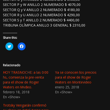
SECTOR P y W ANILLO 2 NUMERADO $ 4070,00
SECTOR Q y V ANILLO 2 NUMERADO $ 4180,00
SECTOR R y U ANILLO 2 NUMERADO $ 4290,00
SECTOR S y T ANILLO 2 NUMERADO $ 4400,00
TRIBUNA OLÍMPICA ANILLO 3 GENERAL $ 2310,00
Share this:
H
H
a
a
z
z
c
c
l
l
i
i
c
c
Relacionado
p
p
a
a
HOY TRASNOCHE: a las 0:00
Ya se conocen los precios
r
r
hs, comienza la pre-venta
para el show de Roger
a
a
c
c
para el show de Roger
Waters en Montevideo
o
o
Waters en Mvdeo.
enero 25, 2018
m
m
p
p
febrero 18, 2018
En «Show»
a
a
En «Show»
r
r
t
t
i
i
Trotsky Vengarán confirmó
r
r
e
e