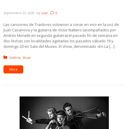
Profunda Noche – 20 Años»
septiembre 23, 2020
by
user
0
Las canciones de Traidores volvieron a sonar en vivo en la voz de
Juan Casanova y la guitarra de Víctor Nattero (acompañados por
Andrés Monetti en segunda guitarra) el pasado fin de semana en
dos fechas con localidades agotadas los pasados sábado 19 y
domingo 20 en Sala del Museo. El show, denominado «En La […]
Posted in:
Galería
Show
More