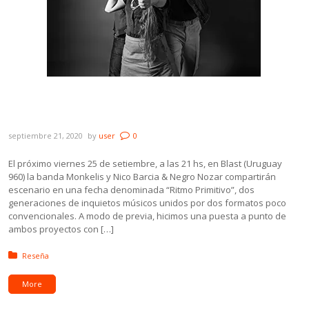
Monkelis + Nico Barcia & Negro Nozar
compartirán fecha en “Ritmo Primitivo”
septiembre 21, 2020
by
user
0
El próximo viernes 25 de setiembre, a las 21 hs, en Blast (Uruguay
960) la banda Monkelis y Nico Barcia & Negro Nozar compartirán
escenario en una fecha denominada “Ritmo Primitivo”, dos
generaciones de inquietos músicos unidos por dos formatos poco
convencionales. A modo de previa, hicimos una puesta a punto de
ambos proyectos con […]
Posted in:
Reseña
More