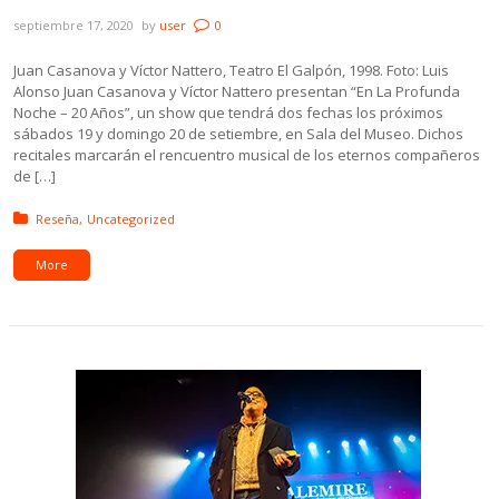
septiembre 17, 2020
by
user
0
Juan Casanova y Víctor Nattero, Teatro El Galpón, 1998. Foto: Luis
Alonso Juan Casanova y Víctor Nattero presentan “En La Profunda
Noche – 20 Años”, un show que tendrá dos fechas los próximos
sábados 19 y domingo 20 de setiembre, en Sala del Museo. Dichos
recitales marcarán el rencuentro musical de los eternos compañeros
de […]
Posted in:
Reseña
Uncategorized
More