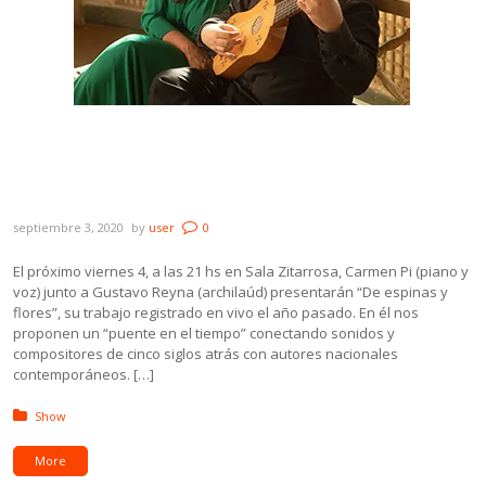
Carmen Pi: “No creo que ningún músico o
cantante pueda seguir su vida sin tocar
todos los días”
septiembre 3, 2020
by
user
0
El próximo viernes 4, a las 21 hs en Sala Zitarrosa, Carmen Pi (piano y
voz) junto a Gustavo Reyna (archilaúd) presentarán “De espinas y
flores”, su trabajo registrado en vivo el año pasado. En él nos
proponen un “puente en el tiempo” conectando sonidos y
compositores de cinco siglos atrás con autores nacionales
contemporáneos. […]
Posted in:
Show
More