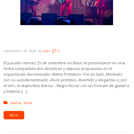
Galería: Monkelis + Nico Barcia & Negro
Nozar
septiembre 28, 2020
by
user
0
El pasado viernes 25 de setiembre en Blast se presentaron en una
fecha compartida dos atractivas y atípicas propuestas en el
espectáculo denominado «Ritmo Primitivo». Por un lado, Monkelis
con su autodenominado «Rock primitivo, divertido y elegante» y, por
el otro, la dupla Nico Barcia – Negro Nozar con un formato de guitarra
y batería, […]
Posted in:
Galería
Show
More