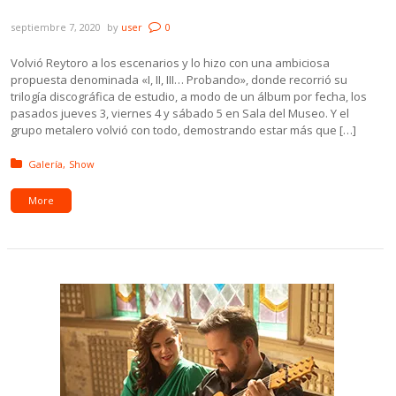
Galería: Reytoro – I, II, III… Probando
septiembre 7, 2020
by
user
0
Volvió Reytoro a los escenarios y lo hizo con una ambiciosa
propuesta denominada «I, II, III… Probando», donde recorrió su
trilogía discográfica de estudio, a modo de un álbum por fecha, los
pasados jueves 3, viernes 4 y sábado 5 en Sala del Museo. Y el
grupo metalero volvió con todo, demostrando estar más que […]
Posted in:
Galería
Show
More