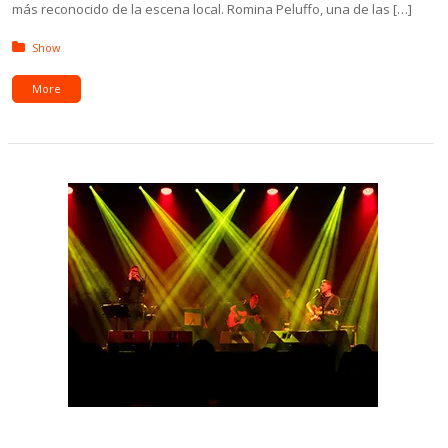
más reconocido de la escena local. Romina Peluffo, una de las […]
Posted in:
Show
More
Galería: Casanova/Nattero «En La