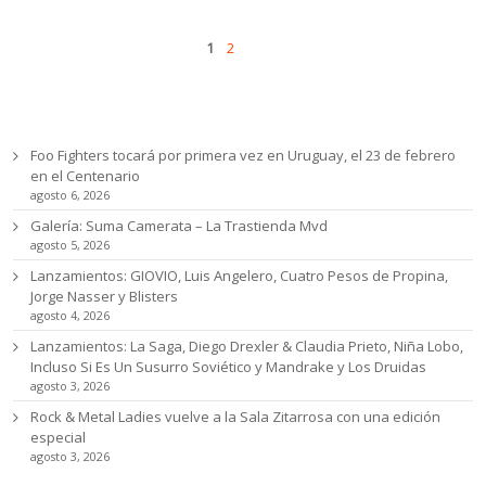
Pages
Next
1
2
Ultimas noticias
Foo Fighters tocará por primera vez en Uruguay, el 23 de febrero
en el Centenario
agosto 6, 2026
Galería: Suma Camerata – La Trastienda Mvd
agosto 5, 2026
Lanzamientos: GIOVIO, Luis Angelero, Cuatro Pesos de Propina,
Jorge Nasser y Blisters
agosto 4, 2026
Lanzamientos: La Saga, Diego Drexler & Claudia Prieto, Niña Lobo,
Incluso Si Es Un Susurro Soviético y Mandrake y Los Druidas
agosto 3, 2026
Rock & Metal Ladies vuelve a la Sala Zitarrosa con una edición
especial
agosto 3, 2026