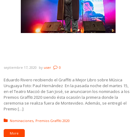
Los Premios Graffiti ya tienen sus
nominados y un ganador tras lanzamiento
en San José
septiembre 17, 2020
by
user
0
Eduardo Rivero recibiendo el Graffiti a Mejor Libro sobre Música
Uruguaya Foto: Paul Hernández En la pasada noche del martes 15,
en el Teatro Macció de San José, se anunciaron los nominados a los
Premios Graffiti 2020 siendo ésta ocasión la primera donde la
ceremonia se realiza fuera de Montevideo. Además, se entregó el
Premio […]
Posted in:
Nominaciones
Premios Graffiti 2020
More