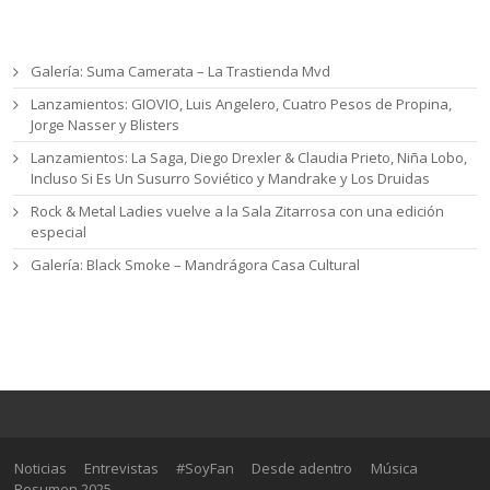
Entradas recientes
Galería: Suma Camerata – La Trastienda Mvd
Lanzamientos: GIOVIO, Luis Angelero, Cuatro Pesos de Propina,
Jorge Nasser y Blisters
Lanzamientos: La Saga, Diego Drexler & Claudia Prieto, Niña Lobo,
Incluso Si Es Un Susurro Soviético y Mandrake y Los Druidas
Rock & Metal Ladies vuelve a la Sala Zitarrosa con una edición
especial
Galería: Black Smoke – Mandrágora Casa Cultural
Noticias
Entrevistas
#SoyFan
Desde adentro
Música
Resumen 2025