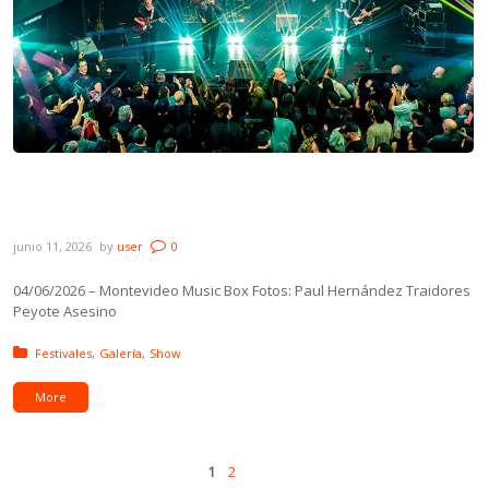
Galería: Traidores & Peyote Asesino en
Montevideo Music Box
junio 11, 2026
by
user
0
04/06/2026 – Montevideo Music Box Fotos: Paul Hernández Traidores
Peyote Asesino
Posted in:
Festivales
Galería
Show
More
Pages
Next
1
2