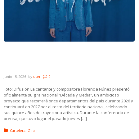
Florencia Núñez anunció su gira «Década y
Media», que celebra sus 15 años de
trayectoria
junio 15, 2026
by
user
0
Foto: Difusión La cantante y compositora Florencia Núñez presentó
oficialmente su gira nacional “Década y Media”, un ambicioso
proyecto que recorrerá once departamentos del país durante 2026 y
continuará en 2027 por el resto del territorio nacional, celebrando
sus quince años de trayectoria artística. Durante la conferencia de
prensa, que tuvo lugar el pasado jueves […]
Posted in:
Cartelera
Gira