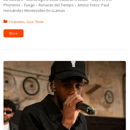
Phonenix – Fuego – Renacer del Tiempo – Amour Fotos: Paul
Hernández Montevideo En LLamas
Posted in:
Festivales
Gira
Show
More