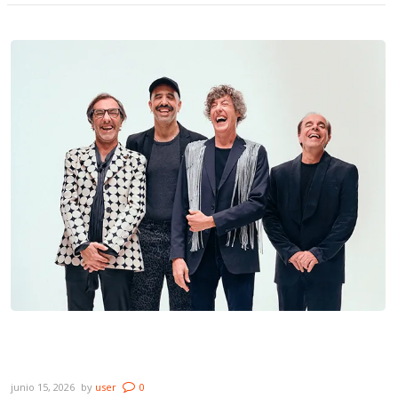
Lanzamientos: Cuarteto de Nos, Diego
Presa, Fer O-Smith y 30 Lucas de Joda
junio 15, 2026
by
user
0