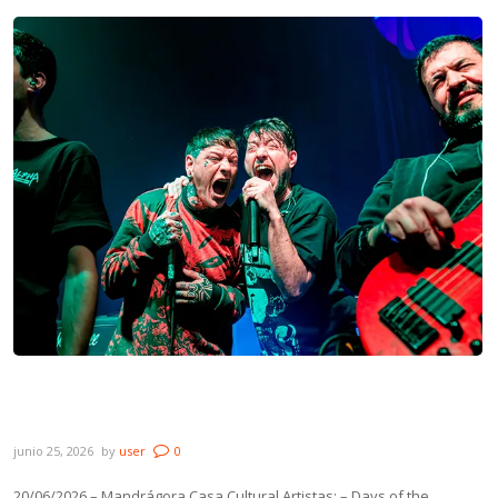
Galería: Montevideo En Llamas –
Mandrágora Casa Cultural
junio 25, 2026
by
user
0
20/06/2026 – Mandrágora Casa Cultural Artistas: – Days of the