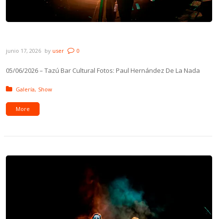
Galería: De La Nada – Tazú Bar Cultural
junio 17, 2026
by
user
0
05/06/2026 – Tazú Bar Cultural Fotos: Paul Hernández De La Nada
Posted in:
Galería
Show
More