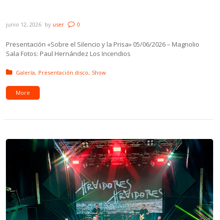
el Silencio y la Prisa»
junio 12, 2026
by
user
0
Presentación «Sobre el Silencio y la Prisa» 05/06/2026 – Magnolio
Sala Fotos: Paul Hernández Los Incendios
Posted in:
Galería
Presentación disco
Show
More