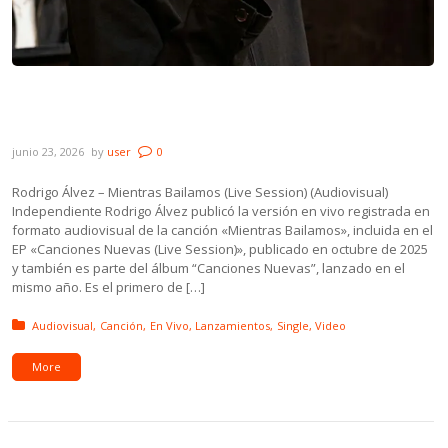
Lanzamientos: Rodrigo Álvez, Boni, Pasto &
Paulinho Moska y Ákite
junio 23, 2026
by
user
0
Rodrigo Álvez – Mientras Bailamos (Live Session) (Audiovisual)
Independiente Rodrigo Álvez publicó la versión en vivo registrada en
formato audiovisual de la canción «Mientras Bailamos», incluida en el
EP «Canciones Nuevas (Live Session)», publicado en octubre de 2025
y también es parte del álbum “Canciones Nuevas”, lanzado en el
mismo año. Es el primero de […]
Posted in:
Audiovisual
Canción
En Vivo
Lanzamientos
Single
Video
More