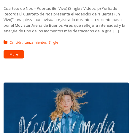
Cuarteto de Nos – Puertas (En Vivo) (Single / Videoclip) Porfiado
Records El Cuarteto de Nos presenta el videoclip de “Puertas (En
Vivo)”, una pieza audiovisual registrada durante su reciente paso
por el Movistar Arena de Buenos Aires que refleja la intensidad y la
energía de uno de los momentos más destacados de la gira. […]
Posted in:
Canción
Lanzamientos
Single
More