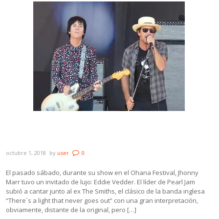
Eddie Vedder se cantó una de The Smiths
junto a Jhonny Marr. Miralo acá.
octubre 1, 2018
by
user
0
El pasado sábado, durante su show en el Ohana Festival, Jhonny
Marr tuvo un invitado de lujo: Eddie Vedder. El líder de Pearl Jam
subió a cantar junto al ex The Smiths, el clásico de la banda inglesa
“There´s a light that never goes out” con una gran interpretación,
obviamente, distante de la original, pero […]