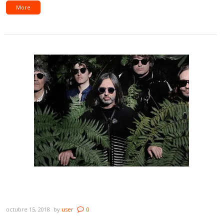
More
“Discutible”: la nueva reinvención de
Babasonicos
octubre 15, 2018
by
user
0