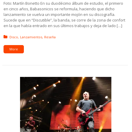
Foto: Martín Bonetto En su duodécimo álbum de estudio, el primero
en cinco años, Babasonicos se reformula, haciendo que dicho
lanzamiento se vuelva un importante mojón en su discografía.
Sucede que en “Discutible”, la banda, se corre de la zona de confort
en la que había entrado en sus últimos trabajos y deja de lado […]
Posted in:
Disco
Lanzamientos
Reseña
More