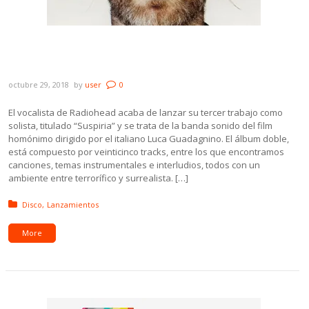
Thom Yorke tiene nuevo álbum solista.
Escuchalo acá.
octubre 29, 2018
by
user
0
El vocalista de Radiohead acaba de lanzar su tercer trabajo como
solista, titulado “Suspiria” y se trata de la banda sonido del film
homónimo dirigido por el italiano Luca Guadagnino. El álbum doble,
está compuesto por veinticinco tracks, entre los que encontramos
canciones, temas instrumentales e interludios, todos con un
ambiente entre terrorífico y surrealista. […]
Posted in:
Disco
Lanzamientos
More