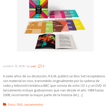
R.E.M lanzó el Box Set “R.E.M. at the BBC”
octubre 19, 2018
by
user
0
A siete años de su disolución, R.E.M. publicó un Box Set recopilatorio
con material en vivo, transmitido originalmente por la cadena de
radio y televisión británica BBC que consta de ocho CD´s y un DVD. El
lanzamiento incluye grabaciones que van desde el año 1984 hasta
2008, recorriendo la mayor parte de la historia de […]
Posted in:
Disco
DVD
Lanzamientos