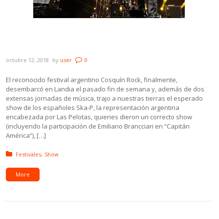
Pasó la primera edición del Cosquín Rock
Uruguay y dejó más que sabor a fernet
octubre 12, 2018
by
user
0
El reconocido festival argentino Cosquín Rock, finalmente,
desembarcó en Landia el pasado fin de semana y, además de dos
extensas jornadas de música, trajo a nuestras tierras el esperado
show de los españoles Ska-P, la representación argentina
encabezada por Las Pelotas, quienes dieron un correcto show
(incluyendo la participación de Emiliano Brancciari en “Capitán
América”), […]
Posted in:
Festivales
Show
More