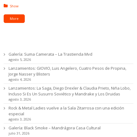
Posted in:
Show
More
Ultimas noticias
Galería: Suma Camerata – La Trastienda Mvd
agosto 5, 2026
Lanzamientos: GIOVIO, Luis Angelero, Cuatro Pesos de Propina,
Jorge Nasser y Blisters
agosto 4, 2026
Lanzamientos: La Saga, Diego Drexler & Claudia Prieto, Niña Lobo,
Incluso Si Es Un Susurro Soviético y Mandrake y Los Druidas
agosto 3, 2026
Rock & Metal Ladies vuelve a la Sala Zitarrosa con una edición
especial
agosto 3, 2026
Galería: Black Smoke – Mandrágora Casa Cultural
julio 31, 2026