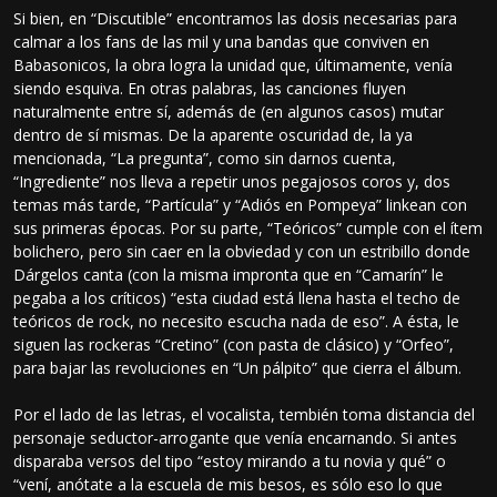
Si bien, en “Discutible” encontramos las dosis necesarias para
calmar a los fans de las mil y una bandas que conviven en
Babasonicos, la obra logra la unidad que, últimamente, venía
siendo esquiva. En otras palabras, las canciones fluyen
naturalmente entre sí, además de (en algunos casos) mutar
dentro de sí mismas. De la aparente oscuridad de, la ya
mencionada, “La pregunta”, como sin darnos cuenta,
“Ingrediente” nos lleva a repetir unos pegajosos coros y, dos
temas más tarde, “Partícula” y “Adiós en Pompeya” linkean con
sus primeras épocas. Por su parte, “Teóricos” cumple con el ítem
bolichero, pero sin caer en la obviedad y con un estribillo donde
Dárgelos canta (con la misma impronta que en “Camarín” le
pegaba a los críticos) “esta ciudad está llena hasta el techo de
teóricos de rock, no necesito escucha nada de eso”. A ésta, le
siguen las rockeras “Cretino” (con pasta de clásico) y “Orfeo”,
para bajar las revoluciones en “Un pálpito” que cierra el álbum.
Por el lado de las letras, el vocalista, tembién toma distancia del
personaje seductor-arrogante que venía encarnando. Si antes
disparaba versos del tipo “estoy mirando a tu novia y qué” o
“vení, anótate a la escuela de mis besos, es sólo eso lo que