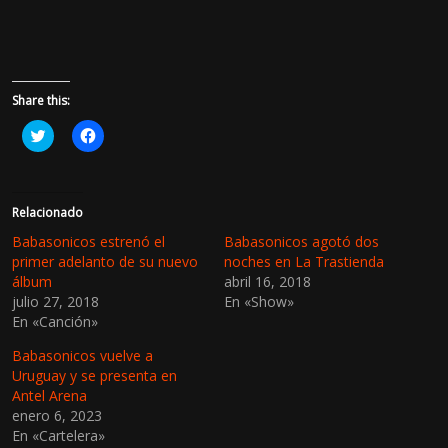
Share this:
H
H
a
a
z
z
c
c
l
l
i
i
c
c
Relacionado
p
p
a
a
Babasonicos estrenó el
Babasonicos agotó dos
r
r
primer adelanto de su nuevo
noches en La Trastienda
a
a
c
c
álbum
abril 16, 2018
o
o
julio 27, 2018
En «Show»
m
m
p
p
En «Canción»
a
a
r
r
t
t
Babasonicos vuelve a
i
i
Uruguay y se presenta en
r
r
e
e
Antel Arena
n
n
enero 6, 2023
T
F
w
a
En «Cartelera»
i
c