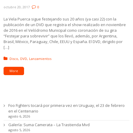
octubre 20, 2017
0
La Vela Puerca sigue festejando sus 20 años (ya casi 22) con la
publicación de un DVD que registra el show realizado en noviembre
de 2016 en el Velódromo Municipal como coronación de su gira
“Festejar para sobrevivir” que los llevó, además, por Argentina,
Brasil, México, Paraguay, Chile, EEUU y España. El DVD, dirigido por
[…]
Posted in:
Disco
DVD
Lanzamientos
More
Ultimas noticias
Foo Fighters tocará por primera vez en Uruguay, el 23 de febrero
en el Centenario
agosto 6, 2026
Galería: Suma Camerata – La Trastienda Mvd
agosto 5, 2026