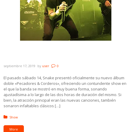
Galería: Snake presentó Pecadores &
Corderos en La Trastienda MVD
septiembre 17, 2019
by
user
0
El pasado sábado 14, Snake presentó oficialmente su nuevo álbum
doble «Pecadores & Corderos», ofreciendo un contundente show en
el que la banda se mostró en muy buena forma, sonando
ajustadísima a lo largo de las dos horas de duración del mismo. Si
bien, la atracción principal eran las nuevas canciones, también
sonaron infaltables clásicos […]
Posted in:
Show
More