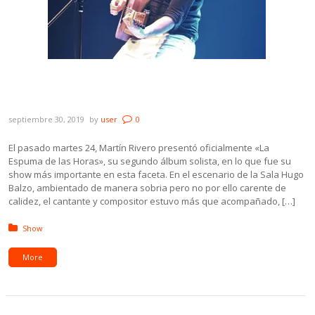
Galería: Martín Rivero presentó «La
Espuma de las Horas»
septiembre 30, 2019
by
user
0
El pasado martes 24, Martín Rivero presentó oficialmente «La
Espuma de las Horas», su segundo álbum solista, en lo que fue su
show más importante en esta faceta. En el escenario de la Sala Hugo
Balzo, ambientado de manera sobria pero no por ello carente de
calidez, el cantante y compositor estuvo más que acompañado, […]
Posted in:
Show
More