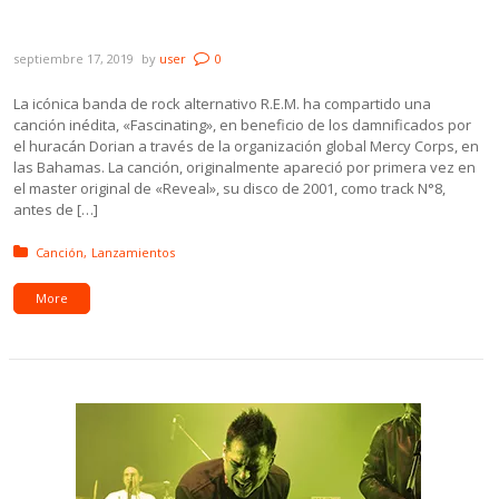
R.E.M. estrenó un tema inédito a beneficio y
publicó “Monster Live EP”
septiembre 17, 2019
by
user
0
La icónica banda de rock alternativo R.E.M. ha compartido una
canción inédita, «Fascinating», en beneficio de los damnificados por
el huracán Dorian a través de la organización global Mercy Corps, en
las Bahamas. La canción, originalmente apareció por primera vez en
el master original de «Reveal», su disco de 2001, como track N°8,
antes de […]
Posted in:
Canción
Lanzamientos
More