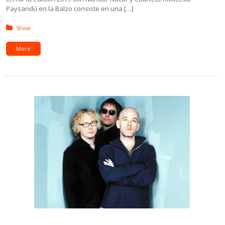
Paysandú en la Balzo consiste en una […]
Posted in:
Show
More