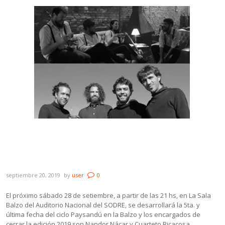
Nandor Nácar y Cuarteto Ricacosa cierran
la 1ra. edición del ciclo Paysandú en la
Balzo
septiembre 20, 2019
by
user
0
El próximo sábado 28 de setiembre, a partir de las 21 hs, en La Sala
Balzo del Auditorio Nacional del SODRE, se desarrollará la 5ta. y
última fecha del ciclo Paysandú en la Balzo y los encargados de
cerrar la edición 2019 son Nandor Nácar y Cuarteto Ricacosa.