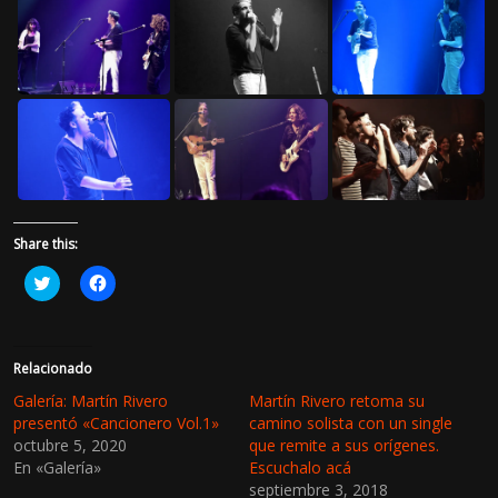
Share this:
H
H
a
a
z
z
c
c
l
l
i
i
c
c
Relacionado
p
p
a
a
Galería: Martín Rivero
Martín Rivero retoma su
r
r
presentó «Cancionero Vol.1»
camino solista con un single
a
a
c
c
octubre 5, 2020
que remite a sus orígenes.
o
o
En «Galería»
Escuchalo acá
m
m
p
p
septiembre 3, 2018
a
a