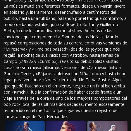
La música mutó en diferentes formatos, desde un Martín Rivero
en solitario y, literalmente, desenchufado a centímetros del
público, hasta una full band, pasando por el trío que conformó, a
modo de banda estable, junto a Roberto Rodino y Guillermo
Berta, lo que le sumó dinamismo al show. Además de las
canciones que componen «La Espuma de las Horas», Martín
repasó composiciones de toda su carrera; emotivas versiones de
«Mi reserva» y «Time has passed» (dos de las joyitas que nos
regaló la noche) de sus inicios con Astroboy, hasta temas de
Campo («1987» y «Cumbio»), revisitó su debut solista «Estas
cosas no son mías» (altísimas versiones de «Carmesí» junto a
Gonzalo Deniz y «Pájaros violetas» con Niña Lobo) y hasta hubo
lugar para versionar «No era cierto» de No Te Va Gustar. Algo
que quedó flotando en el ambiente, luego de un final bien arriba
con «Kimchi», fue la confirmación de haber estado frente a un
viaje a través de la obra de uno de los mejores compositores del
pop-rock local de las últimas dos décadas, mérito escasamente
reconocido en el medio. Lo que sigue es nuestro registro del
show, a cargo de Paul Hernández.