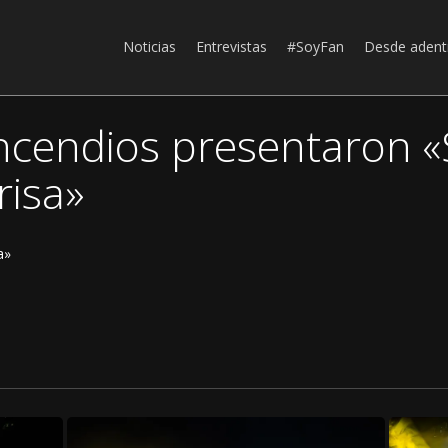
Noticias
Entrevistas
#SoyFan
Desde adent
Incendios presentaron «
risa»
a»