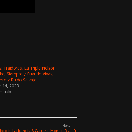
 Traidores, La Triple Nelson,
ke, Siempre y Cuando Vivas,
to y Ruido Salvaje
e 14, 2025
isual»
Next:
Novedades: Spuntone & Mendaro ft. Larbanois & Carrero, Mono+, Rojo Tres y Graffolitas