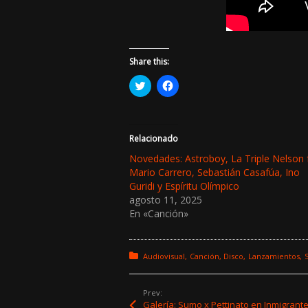
Share this:
H
H
a
a
z
z
c
c
l
l
i
i
c
c
Relacionado
p
p
a
a
Novedades: Astroboy, La Triple Nelson f
r
r
Mario Carrero, Sebastián Casafúa, Ino
a
a
c
c
Guridi y Espíritu Olímpico
o
o
agosto 11, 2025
m
m
p
p
En «Canción»
a
a
r
r
t
t
i
i
r
r
Posted in:
Audiovisual
Canción
Disco
Lanzamientos
S
e
e
n
n
T
F
w
a
Prev:
i
c
Galería: Sumo x Pettinato en Inmigrant
t
e