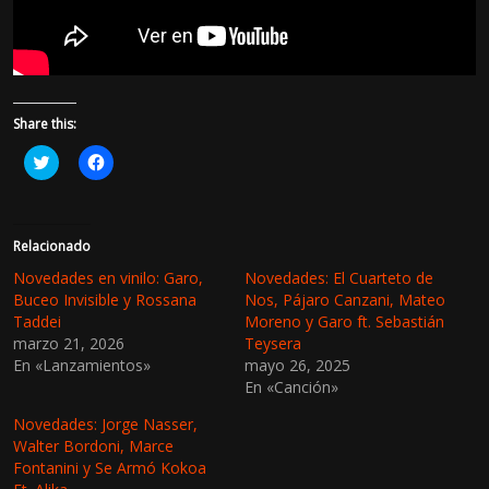
Share this:
H
H
a
a
z
z
c
c
l
l
i
i
c
c
Relacionado
p
p
a
a
Novedades en vinilo: Garo,
Novedades: El Cuarteto de
r
r
Buceo Invisible y Rossana
Nos, Pájaro Canzani, Mateo
a
a
c
c
Taddei
Moreno y Garo ft. Sebastián
o
o
marzo 21, 2026
Teysera
m
m
p
p
En «Lanzamientos»
mayo 26, 2025
a
a
r
r
En «Canción»
t
t
i
i
Novedades: Jorge Nasser,
r
r
e
e
Walter Bordoni, Marce
n
n
Fontanini y Se Armó Kokoa
T
F
w
a