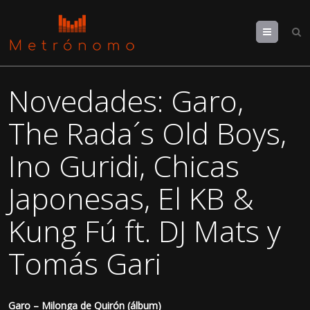
Menu
Novedades: Garo,
The Rada´s Old Boys,
Ino Guridi, Chicas
Japonesas, El KB &
Kung Fú ft. DJ Mats y
Tomás Gari
Garo – Milonga de Quirón (álbum)