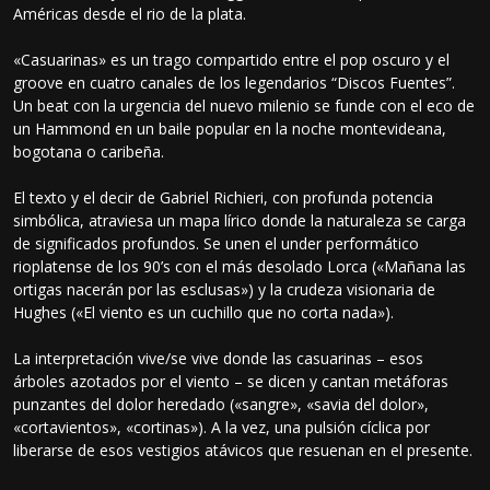
Américas desde el rio de la plata.
«Casuarinas» es un trago compartido entre el pop oscuro y el
groove en cuatro canales de los legendarios “Discos Fuentes”.
Un beat con la urgencia del nuevo milenio se funde con el eco de
un Hammond en un baile popular en la noche montevideana,
bogotana o caribeña.
El texto y el decir de Gabriel Richieri, con profunda potencia
simbólica, atraviesa un mapa lírico donde la naturaleza se carga
de significados profundos. Se unen el under performático
rioplatense de los 90’s con el más desolado Lorca («Mañana las
ortigas nacerán por las esclusas») y la crudeza visionaria de
Hughes («El viento es un cuchillo que no corta nada»).
La interpretación vive/se vive donde las casuarinas – esos
árboles azotados por el viento – se dicen y cantan metáforas
punzantes del dolor heredado («sangre», «savia del dolor»,
«cortavientos», «cortinas»). A la vez, una pulsión cíclica por
liberarse de esos vestigios atávicos que resuenan en el presente.