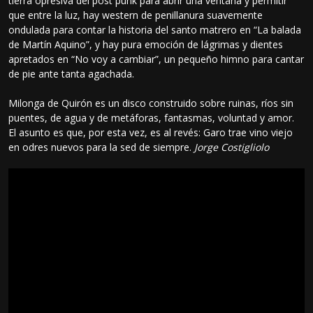
tierra opresiva del post punk para abrir una ventana y permitir
que entre la luz, hay western de penillanura suavemente
ondulada para contar la historia del santo matrero en “La balada
de Martín Aquino”, y hay pura emoción de lágrimas y dientes
apretados en “No voy a cambiar”, un pequeño himno para cantar
de pie ante tanta agachada.
Milonga de Quirón es un disco construido sobre ruinas, ríos sin
puentes, de agua y de metáforas, fantasmas, voluntad y amor.
El asunto es que, por esta vez, es al revés: Garo trae vino viejo
en odres nuevos para la sed de siempre.
Jorge Costigliolo