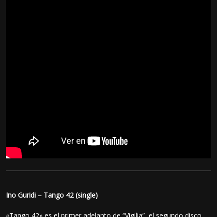
Ino Guridi – Tango 42 (single)
«Tango 42» es el primer adelanto de “Vigilia”, el segundo disco