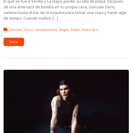
El que se fue a Sevilla o La Haya, perdió su silla de playa. Después
de una amenaza de bomba en su propia casa, Gonzalo Deniz
camina hasta el bar de la esquina para tomar una copa y hacer algo
de tiempo. Cuando vuelve, […]
Posted in:
Canción
Disco
Lanzamientos
Single
Video
Video lyric
More