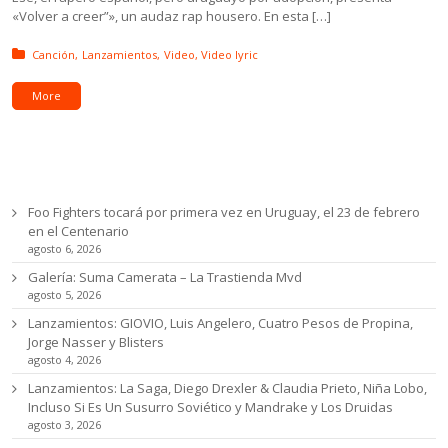
«Volver a creer”», un audaz rap housero. En esta […]
Posted in:
Canción
Lanzamientos
Video
Video lyric
More
Ultimas noticias
Foo Fighters tocará por primera vez en Uruguay, el 23 de febrero
en el Centenario
agosto 6, 2026
Galería: Suma Camerata – La Trastienda Mvd
agosto 5, 2026
Lanzamientos: GIOVIO, Luis Angelero, Cuatro Pesos de Propina,
Jorge Nasser y Blisters
agosto 4, 2026
Lanzamientos: La Saga, Diego Drexler & Claudia Prieto, Niña Lobo,
Incluso Si Es Un Susurro Soviético y Mandrake y Los Druidas
agosto 3, 2026