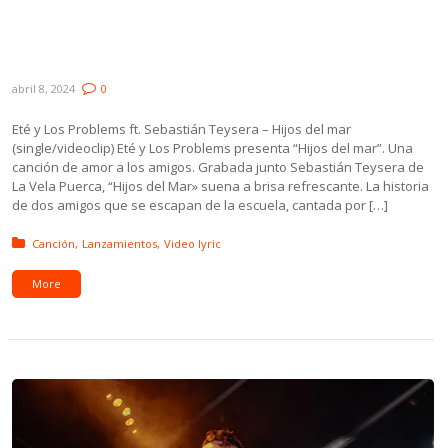
Teysera, El Gavilán ft. Fata Delgado & Max
Capote, Bárbara Jorcin, Diego Matturro y
Música Para Humanos
abril 8, 2024
0
Eté y Los Problems ft. Sebastián Teysera – Hijos del mar
(single/videoclip) Eté y Los Problems presenta “Hijos del mar”. Una
canción de amor a los amigos. Grabada junto Sebastián Teysera de
La Vela Puerca, “Hijos del Mar» suena a brisa refrescante. La historia
de dos amigos que se escapan de la escuela, cantada por […]
Posted in:
Canción
Lanzamientos
Video lyric
More