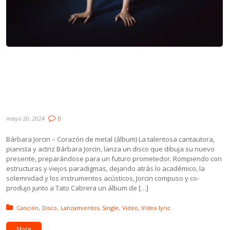
Novedades: Bárbara Jorcin, Alucinaciones
en Familia, Lucía González, Bolsa de
Naylon en la Rama de un Árbol y Música
Para Humanos
mayo 20, 2024
0
Bárbara Jorcin – Corazón de metal (álbum) La talentosa cantautora,
pianista y actriz Bárbara Jorcin, lanza un disco que dibuja su nuevo
presente, preparándose para un futuro prometedor. Rompiendo con
estructuras y viejos paradigmas, dejando atrás lo académico, la
solemnidad y los instrumentos acústicos, Jorcin compuso y co-
produjo junto a Tato Cabrera un álbum de […]
Posted in:
Canción
Disco
Lanzamientos
Single
Video
Video lyric
More