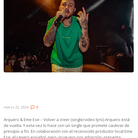
Novedades: Arquero & Eme Ese, Diego
González, Juanmitz, Olivia/Marrero y
Fulana De Val
marzo 22, 2024
0
Arquero & Eme Ese – Volver a creer (single/video lyric) Arquero está
de vuelta. Y esta vez lo hace con un single que promete cautivar de
principio a fin. En colaboración con el reconocido productor local Eme
Ese, el rapero español, pero uruguayo por adopción, presenta