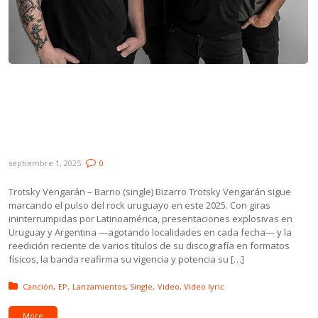
Novedades: Trotsky Vengarán, Diego
Drexler & Jorge Nasser, Sebastián Casafúa,
Mauricio Ubal y Spuntone / Mendaro /
Martínez / Cobelli / Marquisio
septiembre 1, 2025
0
Trotsky Vengarán – Barrio (single) Bizarro Trotsky Vengarán sigue
marcando el pulso del rock uruguayo en este 2025. Con giras
ininterrumpidas por Latinoamérica, presentaciones explosivas en
Uruguay y Argentina —agotando localidades en cada fecha— y la
reedición reciente de varios títulos de su discografía en formatos
físicos, la banda reafirma su vigencia y potencia su […]
Posted in:
Canción
EP
Lanzamientos
Single
Video
Video lyric
More