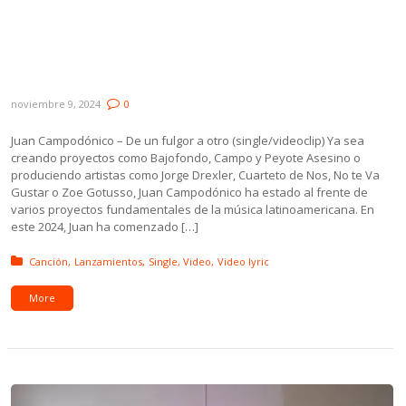
Núñez & Laura Canoura, Camila Sapin ft.
Vicky Ripa y Otro Tavella & Los
Embajadores del Buen Gusto ft. Cumbia
Club
noviembre 9, 2024
0
Juan Campodónico – De un fulgor a otro (single/videoclip) Ya sea
creando proyectos como Bajofondo, Campo y Peyote Asesino o
produciendo artistas como Jorge Drexler, Cuarteto de Nos, No te Va
Gustar o Zoe Gotusso, Juan Campodónico ha estado al frente de
varios proyectos fundamentales de la música latinoamericana. En
este 2024, Juan ha comenzado […]
Posted in:
Canción
Lanzamientos
Single
Video
Video lyric
More