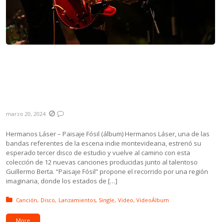
Novedades: Hermanos Láser, Bárbara
Jorcin, ORO ft. Flaco Barral, El Hombre
Avispa, Ninguna Higuera y single póstumo
de Tüssi Dematteis
marzo 20, 2024
Hermanos Láser – Paisaje Fósil (álbum) Hermanos Láser, una de las
bandas referentes de la escena indie montevideana, estrenó su
esperado tercer disco de estudio y vuelve al camino con esta
colección de 12 nuevas canciones producidas junto al talentoso
Guillermo Berta. “Paisaje Fósil” propone el recorrido por una región
imaginaria, donde los estados de […]
Posted in:
Canción
Disco
Lanzamientos
Single
Video
VideoÁlbum
More