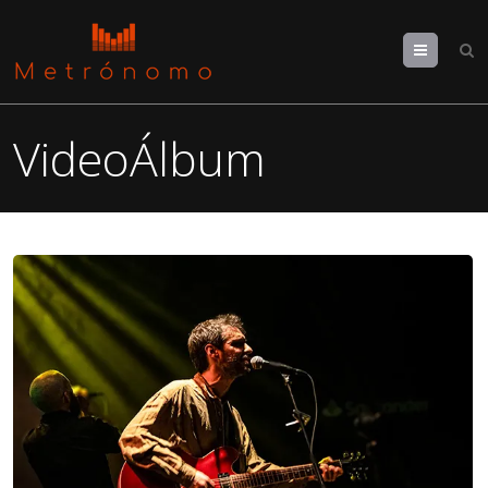
Menu
VideoÁlbum