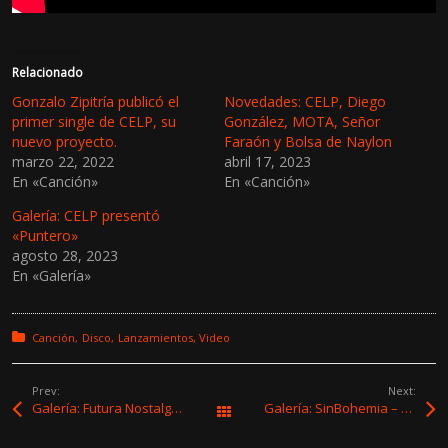
Relacionado
Gonzalo Zipitría publicó el
Novedades: CELP, Diego
primer single de CELP, su
González, MOTA, Señor
nuevo proyecto.
Faraón y Bolsa de Naylon
marzo 22, 2022
abril 17, 2023
En «Canción»
En «Canción»
Galería: CELP presentó
«Puntero»
agosto 28, 2023
En «Galería»
Posted in:
Canción
Disco
Lanzamientos
Video
Prev:
Next:
Galería: Futura Nostalgia – La Trastienda MVD
Galería: SinBohemia – La Trastienda MVD
Todas las entradas