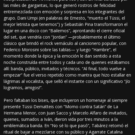
las miles de gargantas, lo que generó rostros de felicidad
entremezclada con emoción y sorpresa en los integrantes del
grupo. Dani Umpi (en palabras de Ernesto, “muerto el Tüssi, el
mejor letrista que tenemos”) y Sebastián Pina transformaron el
lugar en una disco con “Bailemos”, aprontando el cierre oficial
del set, que vendría con “Jordan” —probablemente el último
clásico que brindó el rock vernáculo al cancionero popular, con
Federico Morosini sobre las tablas— y luego “Hambre”, el
momento donde la épica y la emoción le dan sentido a esta
noche construída entre todos y cada uno de quienes estábamos
allí: banda, público, invitados y técnicos. “Al final, todo vuelve a
empezar” fue el verso repetido como mantra que hizo estallar en
lágrimas al vocalista, que selló el instante con un significativo “¡lo
logramos, amigos!”.
Pero faltaban los bises, que incluyeron un homenaje al siempre
presente Tüssi Dematteis con “Momo contra Satán” de La
Hermana Menor, con Juan Sacco y Marcelo Alfaro de invitados,
quienes, sumados a Iván, dieron vida por tres minutos a la
emblemática banda. En “No sé lo que pasó”, Tabárez retomó el
ritual de bajar a mezclarse con su público y Agarrate Catalina