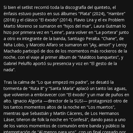
Si bien el setlist recorrió toda la discografía del quinteto, el
énfasis estuvo puesto en sus álbumes “Plata” (2024), “Hambre”
(2018) y el clásico “El éxodo” (2014). Flavio Lira y el ex Problem
Marto Moreno se sumaron en “hijos del mar”, Laura Gutman lo
hizo por primera vez en “Leine”, para volver en “La portera” junto
a otro ex integrante de la banda, Santiago Peralta. “Chane”, de
Niña Lobo, y Marcelo Alfaro se sumaron en “¡Ay, amor!” y Leroy
Machado participó de dos de los momentos más rockeros de la
noche, con el viaje al primer álbum de “Malditos banquetes”, y
Gabriel Peluffo aportó su presencia y voz en “El gesto de la
nada”.
Tras la calma de “Lo que empezó mi padre”, se desató la
tormenta de “Ruta 8” y “Santa María” aplacó un tanto las aguas,
que volvieron a embravecer con “El éxodo” y un mar de puños en
alto. Ignacio Algorta —director de la SUSI— protagonizó otro de
los tantos momentos altos de la noche en “Los muertos”,
mientras que Sebastián y Martín Cáceres, de Los Hermanos
Láser, tiñeron de folk la noche en “Confesá”, dando paso a uno
de los varios momentos de comunión entre banda y público: la
interpretación de “Al menos para vos”, con un final coreado por