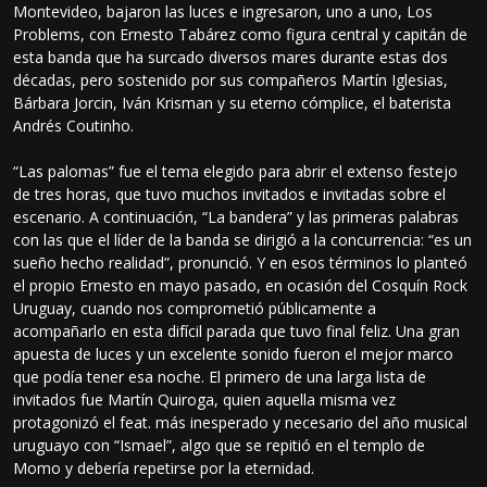
Montevideo, bajaron las luces e ingresaron, uno a uno, Los
Problems, con Ernesto Tabárez como figura central y capitán de
esta banda que ha surcado diversos mares durante estas dos
décadas, pero sostenido por sus compañeros Martín Iglesias,
Bárbara Jorcin, Iván Krisman y su eterno cómplice, el baterista
Andrés Coutinho.
“Las palomas” fue el tema elegido para abrir el extenso festejo
de tres horas, que tuvo muchos invitados e invitadas sobre el
escenario. A continuación, “La bandera” y las primeras palabras
con las que el líder de la banda se dirigió a la concurrencia: “es un
sueño hecho realidad”, pronunció. Y en esos términos lo planteó
el propio Ernesto en mayo pasado, en ocasión del Cosquín Rock
Uruguay, cuando nos comprometió públicamente a
acompañarlo en esta difícil parada que tuvo final feliz. Una gran
apuesta de luces y un excelente sonido fueron el mejor marco
que podía tener esa noche. El primero de una larga lista de
invitados fue Martín Quiroga, quien aquella misma vez
protagonizó el feat. más inesperado y necesario del año musical
uruguayo con “Ismael”, algo que se repitió en el templo de
Momo y debería repetirse por la eternidad.