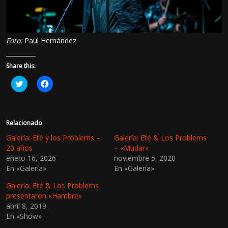
Foto:
Paul Hernández
Share this:
H
H
a
a
z
z
c
c
l
l
i
i
c
c
Relacionado
p
p
a
a
Galería: Eté y los Problems –
Galería: Eté & Los Problems
r
r
20 años
– «Mudar»
a
a
c
c
enero 16, 2026
noviembre 5, 2020
o
o
En «Galería»
En «Galería»
m
m
p
p
a
a
Galería: Eté & Los Problems
r
r
t
t
presentaron «Hambre»
i
i
abril 8, 2019
r
r
e
e
En «Show»
n
n