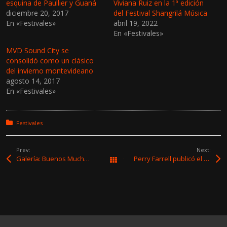
c
c
esquina de Paullier y Guaná
Viviana Ruiz en la 1ª edición
o
o
diciembre 20, 2017
del Festival Shangrilá Música
m
m
p
p
En «Festivales»
abril 19, 2022
a
a
r
r
En «Festivales»
t
t
i
i
MVD Sound City se
r
r
e
e
consolidó como un clásico
n
n
del invierno montevideano
T
F
w
a
agosto 14, 2017
i
c
En «Festivales»
t
e
t
b
e
o
r
o
(
k
Posted in:
Festivales
S
(
e
S
a
e
b
a
Prev:
Next:
r
b
e
r
Galería: Buenos Muchachos #RecitalEstival
Perry Farrell publicó el primer tema junto a su nueva banda Kind Heaven Orchestra
Todas las entradas
e
e
n
e
u
n
n
u
a
n
v
a
e
v
n
e
t
n
a
t