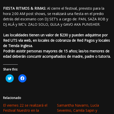
FIESTA RITMOS & RIMAS:
Al cierre el festival, previsto para la
hora 2:00 AM post shows, se realizará una fiesta en el predio
detrás del escenario con DJ SET’s a cargo de: PAN, SAZA ROB y
DJ ALÁ y MC’s: ZALO SOLO, GULA y GAVO AKA PUNISHER.
Las localidades tienen un valor de $230 y pueden adquirirse por
Red UTS vía web, en locales de cobranza de Red Pagos y locales
de Tienda Inglesa.
Podrán asistir personas mayores de 15 años; las/os menores de
edad deberán concurrir acompañados de madre, padre o tutor/a.
Share this:
H
H
a
a
z
z
c
c
l
l
i
i
c
c
Relacionado
p
p
a
a
El viernes 22 se realizará el
Samantha Navarro, Lucía
r
r
Festival Nuestro en la
Severino, Camila Sapin y
a
a