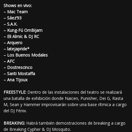
Shows en vivo:
– Mac Team
– Sáez’93
– S.A.K.
– Kung-Fú OmBijam
– Eli Almic & DJ RC
– Arquero
– latejapride*
– Los Buenos Modales
– AFC
– Dostrescinco
– Santi Mostaffa
– Ana Tijoux
FREESTYLE:
Dentro de las instalaciones del teatro se realizará
una batalla de exhibición donde Naicen, Punisher, Dei G, Rasta
M, Sean y Hammer improvisarán sobre una base rítmica a cargo
del DJ Fénix.
BREAKING:
Habrá también demostraciones de breaking a cargo
de Breaking Cypher & DJ Mosquito.