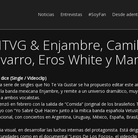
Noticias
Entrevistas
#SoyFan
Desde adent
TVG & Enjambre, Camila
arro, Eros White y Ma
ce (Single / VIdeoclip)
la serie de singles que No Te Va Gustar se ha propuesto editar este añ
la banda mexicana Enjambre, y remite a un universo dramático, muy 
 a ambos vocalistas.
ó en febrero con la salida de “Comida” (original de los brasileños Tit
yo con “Yo Sabré Qué Hacer» junto a la mítica banda española Vetust
cional, con conciertos en Argentina, Uruguay, México, España, Brasil
a visual, en desarrollar las luchas internas del protagonista. Está dir
tunidades como en el documental “Lejos De Los Focos», el videoclip 