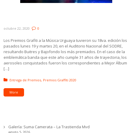
Buitres y Bajofondo fueron los más
galardonados en los Premios Graffiti 2020
octubre 22, 2020
0
Los Premios Grafiti a la Música Urguaya tuvieron su 18va. edición los
pasados lunes 19 y martes 20, en el Auditorio Nacional del SODRE,
resultando Buitres y Bajofondo los más premiados. En el caso de la
emblemática banda que este año cumple 31 años de trayectoria, los
aerosoles conquistados fueron los correspondientes a Mejor Álbum
[…]
Posted in:
Entrega de Premios
Premios Graffiti 2020
More
Ultimas noticias
Galería: Suma Camerata – La Trastienda Mvd
agosto 5, 2026