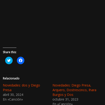
Share this:
H
H
a
a
z
z
c
c
l
l
i
i
c
c
Relacionado
p
p
a
a
Novedades: dos y Diego
Novedades: Diego Presa,
r
r
Presa
Arquero, Dostrescinco, Ihara
a
a
c
c
abril 30, 2024
Burgos y Dos
o
o
En «Canción»
octubre 31, 2023
m
m
p
p
En «Canción»