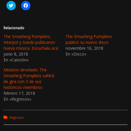
H
H
a
a
z
z
c
c
l
l
i
i
c
c
Relacionado
p
p
a
a
The Smashing Pumpkins,
The Smashing Pumpkins
r
r
Interpol y Suede publicaron
publicó su nuevo disco
a
a
c
c
nueva música. Escuchala acá
noviembre 16, 2018
o
o
junio 8, 2018
En «Disco»
m
m
p
p
En «Canción»
a
a
r
r
t
t
Misterio develado: The
i
i
Smashing Pumpkins saldrá
r
r
e
e
de gira con 3 de sus
n
n
históricos miembros
T
F
w
a
febrero 17, 2018
i
c
En «Regresos»
t
e
t
b
e
o
r
o
(
k
Posted in:
Regresos
S
(
e
S
a
e
b
a