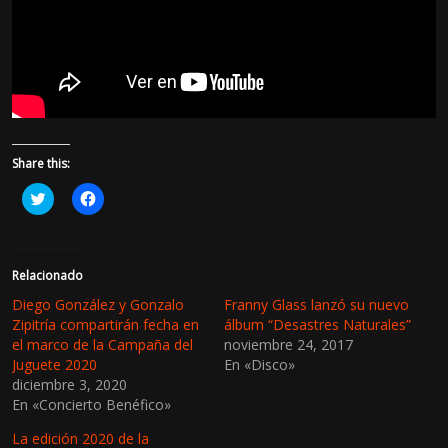
Share this:
H
H
a
a
z
z
c
c
l
l
i
i
c
c
Relacionado
p
p
a
a
Diego González y Gonzalo
Franny Glass lanzó su nuevo
r
r
Zipitría compartirán fecha en
álbum “Desastres Naturales”
a
a
c
c
el marco de la Campaña del
noviembre 24, 2017
o
o
Juguete 2020
En «Disco»
m
m
p
p
diciembre 3, 2020
a
a
En «Concierto Benéfico»
r
r
t
t
i
i
La edición 2020 de la
r
r