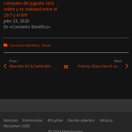
e
e
Campaña del Juguete será
n
n
online y se realizará entre el
T
F
w
a
23/7 y el 8/8
i
c
julio 23, 2020
t
e
t
b
En «Concierto Benéfico»
e
o
r
o
(
k
S
(
e
S
Posted in:
Concierto Benéfico
Show
a
e
b
a
r
b
e
r
Prev:
Next:
e
e
Marcelo D2 & SambaDrive se presentan en Plaza Mateo
Franny Glass lanzó su nuevo álbum “Desastres Naturales”
Todas las entradas
n
e
u
n
n
u
a
n
v
a
e
v
n
e
t
n
a
t
n
a
a
n
n
a
u
n
e
u
Noticias
Entrevistas
#SoyFan
Desde adentro
Música
v
e
a
v
Resumen 2025
)
a
© 2024 Metrónomo.