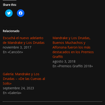
Share this:
H
H
a
a
z
z
c
c
l
l
i
i
c
c
Relacionado
p
p
a
a
Escuchá el nuevo adelanto
Mandrake y Los Druidas,
r
r
de Mandrake y Los Druidas
Buenos Muchachos y
a
a
c
c
noviembre 3, 2017
Alfonsina fueron los más
o
o
En «Canción»
destacados en los Premios
m
m
p
p
Graffiti
a
a
r
r
agosto 3, 2018
t
t
En «Premios Graffiti 2018»
i
i
r
r
e
e
Galería: Mandrake y Los
n
n
Druidas – «De las Cuevas al
T
F
w
a
Solís»
i
c
septiembre 24, 2023
t
e
t
b
En «Galería»
e
o
r
o
(
k
S
(