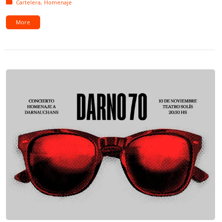
Posted in:
Cartelera
Homenaje
More