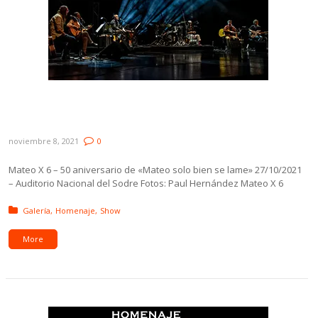
Galería: Mateo x 6 – 50 aniversario de
«Mateo solo bien se lame»
noviembre 8, 2021
0
Mateo X 6 – 50 aniversario de «Mateo solo bien se lame» 27/10/2021
– Auditorio Nacional del Sodre Fotos: Paul Hernández Mateo X 6
Posted in:
Galería
Homenaje
Show
More