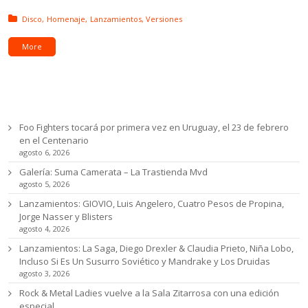
Posted in:
Disco
Homenaje
Lanzamientos
Versiones
More
Ultimas noticias
Foo Fighters tocará por primera vez en Uruguay, el 23 de febrero
en el Centenario
agosto 6, 2026
Galería: Suma Camerata – La Trastienda Mvd
agosto 5, 2026
Lanzamientos: GIOVIO, Luis Angelero, Cuatro Pesos de Propina,
Jorge Nasser y Blisters
agosto 4, 2026
Lanzamientos: La Saga, Diego Drexler & Claudia Prieto, Niña Lobo,
Incluso Si Es Un Susurro Soviético y Mandrake y Los Druidas
agosto 3, 2026
Rock & Metal Ladies vuelve a la Sala Zitarrosa con una edición
especial