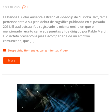
homenajea a Tundra Bar
abril 18, 2022
0
La banda El Color Ausente estrenó el videoclip de “Tundra Bar”, tema
perteneciente a su gran debut discográfico publicado en el pasado
2021. El audiovisual fue registrado la misma noche en que el
mencionado recinto cerró sus puertas y fue dirigido por Pablo Martín.
El cuarteto presentó la pieza acompañada de un emotivo
comunicado, que […]
Posted in:
Despedida
Homenaje
Lanzamientos
Video
More