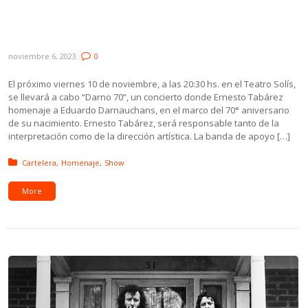
Ernesto Tabárez presenta “Darno 70”, su
homenaje a E. Darnauchans
noviembre 6, 2023
0
El próximo viernes 10 de noviembre, a las 20:30 hs. en el Teatro Solís,
se llevará a cabo “Darno 70”, un concierto donde Ernesto Tabárez
homenaje a Eduardo Darnauchans, en el marco del 70° aniversario
de su nacimiento. Ernesto Tabárez, será responsable tanto de la
interpretación como de la dirección artística. La banda de apoyo […]
Posted in:
Cartelera
Homenaje
Show
More