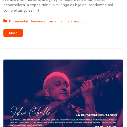
desarrollará la exposición “La milonga es hija del candombe así
como el tango es […]
Posted in:
Documental
Homenaje
Lanzamientos
Proyecto
More