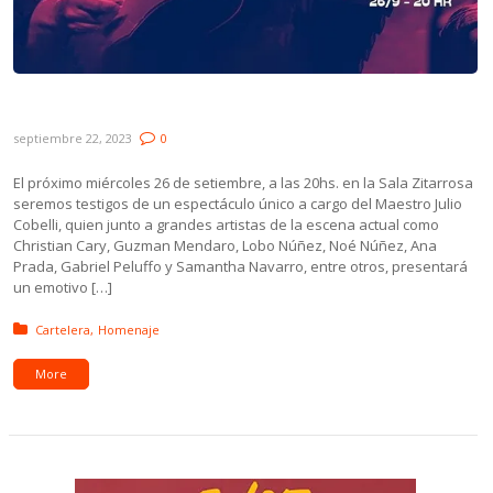
Homenaje a Julio Cobelli en Sala Zitarrosa
septiembre 22, 2023
0
El próximo miércoles 26 de setiembre, a las 20hs. en la Sala Zitarrosa
seremos testigos de un espectáculo único a cargo del Maestro Julio
Cobelli, quien junto a grandes artistas de la escena actual como
Christian Cary, Guzman Mendaro, Lobo Núñez, Noé Núñez, Ana
Prada, Gabriel Peluffo y Samantha Navarro, entre otros, presentará
un emotivo […]
Posted in:
Cartelera
Homenaje
More