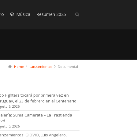
ro
Música
Resumen 2025
Home
Lanzamientos
Documental
timas noticias
oo Fighters tocará por primera vez en
ruguay, el 23 de febrero en el Centenario
gosto 6, 2026
alería: Suma Camerata – La Trastienda
Mvd
gosto 5, 2026
anzamientos: GIOVIO, Luis Angelero,