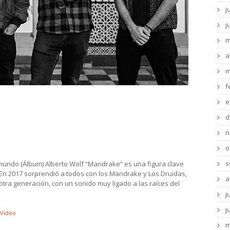
j
j
m
a
m
f
Druidas, Buitres, Luis Angelero, Maia
e
 Diego Matturro, La Sangre De Verónika
d
n
o
s
mundo (Álbum) Alberto Wolf “Mandrake” es una figura clave
En 2017 sorprendió a todos con los Mandrake y Los Druidas,
a
tra generación, con un sonido muy ligado a las raíces del
j
j
Video
m