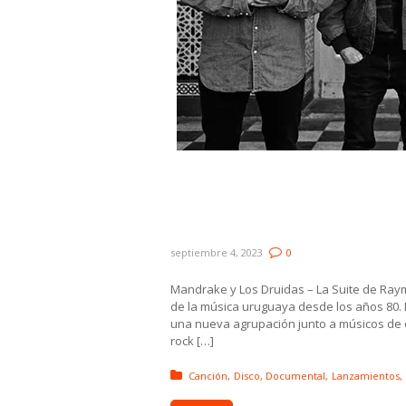
Novedades: Mandrake y Los 
Castro ft. Gabriel Peluffo,
y Diego Drexler
septiembre 4, 2023
0
Mandrake y Los Druidas – La Suite de Ray
de la música uruguaya desde los años 80. 
una nueva agrupación junto a músicos de o
rock […]
Posted in:
Canción
Disco
Documental
Lanzamientos