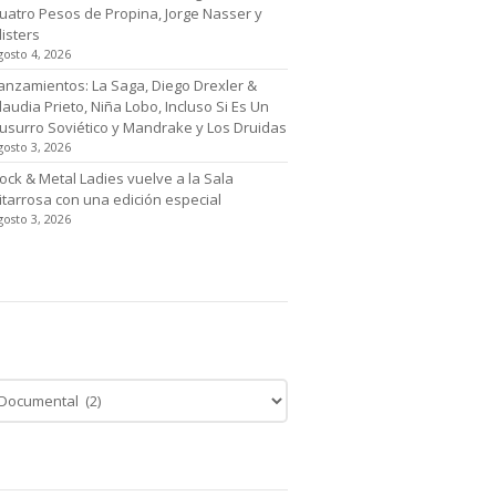
uatro Pesos de Propina, Jorge Nasser y
listers
gosto 4, 2026
anzamientos: La Saga, Diego Drexler &
laudia Prieto, Niña Lobo, Incluso Si Es Un
usurro Soviético y Mandrake y Los Druidas
gosto 3, 2026
ock & Metal Ladies vuelve a la Sala
itarrosa con una edición especial
gosto 3, 2026
tegoría de noticias
egoría
cias