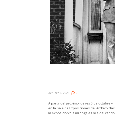
Andrés Torrón y Juan Camp
milonga es hija del candom
milonga”
octubre 4, 2023
0
A partir del próximo jueves 5 de octubre y h
en la Sala de Exposiciones del Archivo Naci
la exposición “La milonga es hija del cand