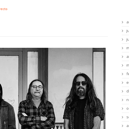
Ar
yecto
a
j
j
m
a
m
f
e
d
n
o
s
a