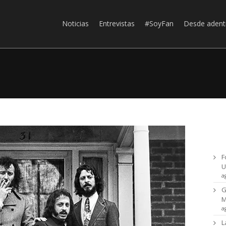
Noticias
Entrevistas
#SoyFan
Desde adent
Ul
F
U
a
G
a
L