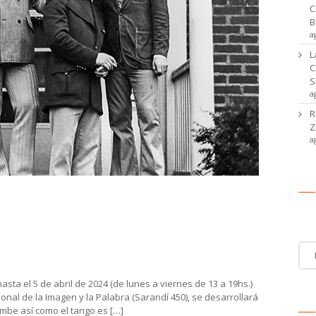
C
B
a
L
C
S
a
R
Z
a
odónico presentan la exposición “La
Ca
be así como el tango es hijo de la
Cat
de
noti
asta el 5 de abril de 2024 (de lunes a viernes de 13 a 19hs.)
onal de la Imagen y la Palabra (Sarandí 450), se desarrollará
ombe así como el tango es […]