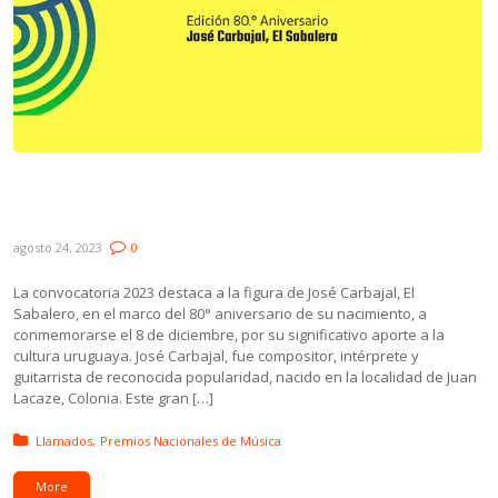
Están abiertas las inscripciones para los
Premios Nacionales de Música 2023
agosto 24, 2023
0
La convocatoria 2023 destaca a la figura de José Carbajal, El
Sabalero, en el marco del 80° aniversario de su nacimiento, a
conmemorarse el 8 de diciembre, por su significativo aporte a la
cultura uruguaya. José Carbajal, fue compositor, intérprete y
guitarrista de reconocida popularidad, nacido en la localidad de Juan
Lacaze, Colonia. Este gran […]
Posted in:
Llamados
Premios Nacionales de Música
More