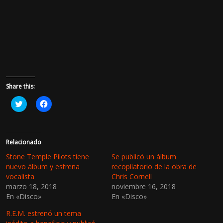
Share this:
H
H
a
a
z
z
c
c
l
l
i
i
c
c
Relacionado
p
p
a
a
Stone Temple Pilots tiene
Se publicó un álbum
r
r
nuevo álbum y estrena
recopilatorio de la obra de
a
a
c
c
vocalista
Chris Cornell
o
o
marzo 18, 2018
noviembre 16, 2018
m
m
p
p
En «Disco»
En «Disco»
a
a
r
r
t
t
R.E.M. estrenó un tema
i
i