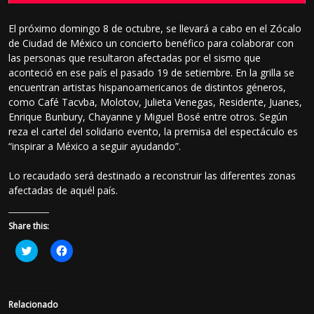
El próximo domingo 8 de octubre, se llevará a cabo en el Zócalo
de Ciudad de México un concierto benéfico para colaborar con
las personas que resultaron afectadas por el sismo que
aconteció en ese país el pasado 19 de setiembre. En la grilla se
encuentran artistas hispanoamericanos de distintos géneros,
como Café Tacvba, Molotov, Julieta Venegas, Residente, Juanes,
Enrique Bunbury, Chayanne y Miguel Bosé entre otros. Según
reza el cartel del solidario evento, la premisa del espectáculo es
“inspirar a México a seguir ayudando”.
Lo recaudado será destinado a reconstruir las diferentes zonas
afectadas de aquél país.
Share this:
H
H
a
a
z
z
c
c
l
l
i
i
c
c
Relacionado
p
p