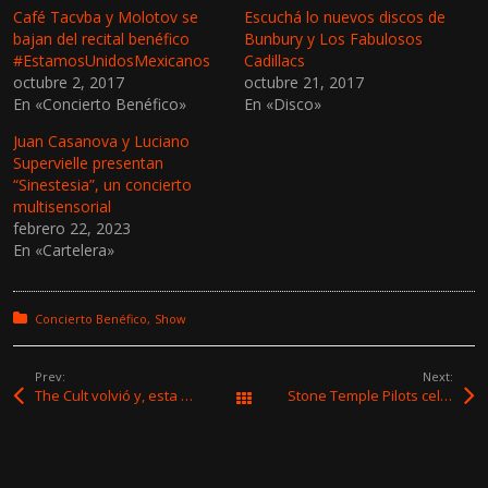
a
a
Café Tacvba y Molotov se
Escuchá lo nuevos discos de
r
r
bajan del recital benéfico
Bunbury y Los Fabulosos
a
a
c
c
#EstamosUnidosMexicanos
Cadillacs
o
o
octubre 2, 2017
octubre 21, 2017
m
m
p
p
En «Concierto Benéfico»
En «Disco»
a
a
r
r
t
t
Juan Casanova y Luciano
i
i
Supervielle presentan
r
r
e
e
“Sinestesia”, un concierto
n
n
multisensorial
T
F
w
a
febrero 22, 2023
i
c
En «Cartelera»
t
e
t
b
e
o
r
o
(
k
Posted in:
Concierto Benéfico
Show
S
(
e
S
a
e
b
a
Prev:
Next:
r
b
e
r
The Cult volvió y, esta vez, cumplió
Stone Temple Pilots celebra el 25° aniversario de “Core” con una edición de lujo
Todas las entradas
e
e
n
e
u
n
n
u
a
n
v
a