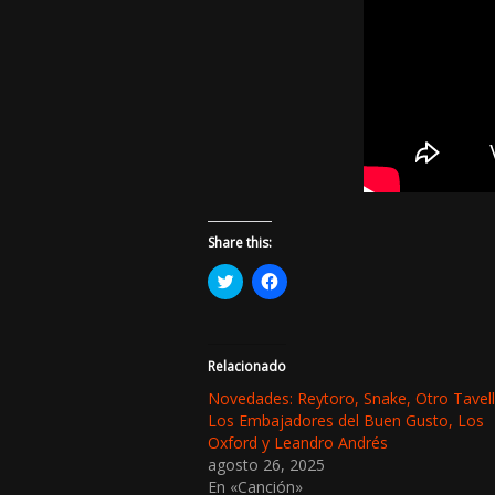
Share this:
H
H
a
a
z
z
c
c
l
l
i
i
c
c
Relacionado
p
p
a
a
Novedades: Reytoro, Snake, Otro Tavel
r
r
Los Embajadores del Buen Gusto, Los
a
a
c
c
Oxford y Leandro Andrés
o
o
agosto 26, 2025
m
m
p
p
En «Canción»
a
a