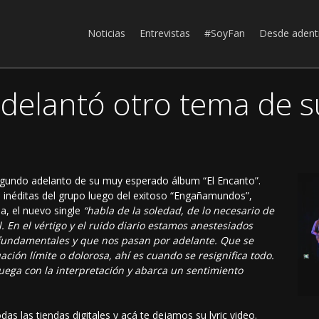
Noticias
Entrevistas
#SoyFan
Desde adent
elantó otro tema de s
gundo adelanto de su muy esperado álbum “El Encanto”.
s inéditas del grupo luego del exitoso “Engañamundos”,
a, el nuevo single
“habla de la soledad, de lo necesario de
l. En el vértigo y el ruido diario estamos anestesiados
fundamentales y que nos pasan por adelante. Que se
ción límite o dolorosa, ahí es cuando se resignifica todo.
uega con la interpretación y abarca un sentimiento
as las tiendas digitales y acá te dejamos su lyric video.