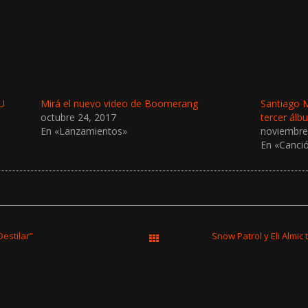
U
Mirá el nuevo video de Boomerang
Santiago M
octubre 24, 2017
tercer álb
En «Lanzamientos»
noviembre
En «Canci
estilar”
Snow Patrol y Eli Almic
Todas las entradas