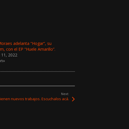
oraes adelanta “Hogar”, su
um, con el EP “Huele Amarillo”.
 11, 2022
ón»
Next:
 tienen nuevos trabajos. Escuchalos acá.