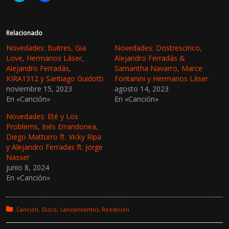
z
z
c
c
l
l
i
i
c
c
Relacionado
p
p
a
a
Novedades: Buitres, Gia
Novedades: Dostrescinco,
r
r
Love, Hermanos Láser,
Alejandro Ferradás &
a
a
c
c
Alejandro Ferradás,
Samantha Navarro, Marce
o
o
KIRA1312 y Santiago Guidotti
Fontanini y Hermanos Láser
m
m
p
p
noviembre 15, 2023
agosto 14, 2023
a
a
En «Canción»
r
r
En «Canción»
t
t
i
i
Novedades: Eté y Los
r
r
e
e
Problems, Inés Errandonea,
n
n
Diego Matturro ft. Vicky Ripa
T
F
w
a
y Alejandro Ferradas ft. Jorge
i
c
Nasser
t
e
t
b
junio 8, 2024
e
o
En «Canción»
r
o
(
k
S
(
e
S
a
e
Posted in:
Canción
Disco
Lanzamientos
Reedición
b
a
r
b
e
r