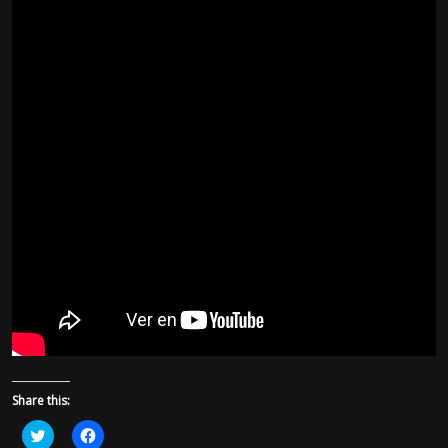
Share this:
H
H
a
a