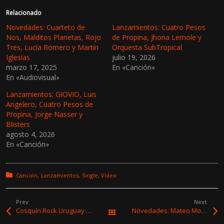
i
i
c
c
Relacionado
p
p
a
a
Novedades: Cuarteto de
Lanzamientos: Cuatro Pesos
r
r
Nos, Malditos Planetas, Rojo
de Propina, Jhona Lemole y
a
a
c
c
Tres, Lucía Romero y Martín
Orquesta SubTropical
o
o
Iglesias
julio 19, 2026
m
m
p
p
marzo 17, 2025
En «Canción»
a
a
En «Audiovisual»
r
r
t
t
i
i
Lanzamientos: GIOVIO, Luis
r
r
e
e
Angelero, Cuatro Pesos de
n
n
Propina, Jorge Nasser y
T
F
w
a
Blisters
i
c
agosto 4, 2026
t
e
t
b
En «Canción»
e
o
r
o
(
k
S
(
e
S
Posted in:
Canción
Lanzamientos
Single
Video
a
e
b
a
r
b
e
r
Prev:
Next:
e
e
Cosquín Rock Uruguay 2025 anunció la grilla de su 5ta. edición
Novedades: Mateo Moreno, Lucía Severino & Diego Traverso y Mel Altieri feat. Gonzalo Brancciari
Todas las entradas
n
e
u
n