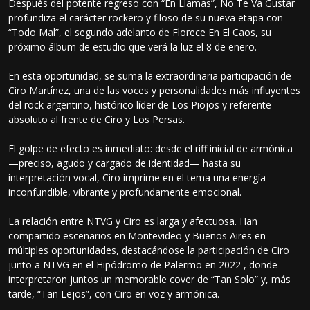
Después del potente regreso con “En Llamas”, No Te Va Gustar
profundiza el carácter rockero y filoso de su nueva etapa con
“Todo Mal”, el segundo adelanto de Florece En El Caos, su
próximo álbum de estudio que verá la luz el 8 de enero.
En esta oportunidad, se suma la extraordinaria participación de
Ciro Martínez, una de las voces y personalidades más influyentes
del rock argentino, histórico líder de Los Piojos y referente
absoluto al frente de Ciro y Los Persas.
El golpe de efecto es inmediato: desde el riff inicial de armónica
—preciso, agudo y cargado de identidad— hasta su
interpretación vocal, Ciro imprime en el tema una energía
inconfundible, vibrante y profundamente emocional.
La relación entre NTVG y Ciro es larga y afectuosa. Han
compartido escenarios en Montevideo y Buenos Aires en
múltiples oportunidades, destacándose la participación de Ciro
junto a NTVG en el Hipódromo de Palermo en 2022 , donde
interpretaron juntos un memorable cover de “Tan Solo” y, más
tarde, “Tan Lejos”, con Ciro en voz y armónica.