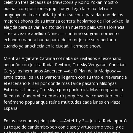
celebran tres décadas de trayectoria y Koino Yokan mostró
buenas composiciones pop. Luego llegó la reina del rock
uruguayo de la actualidad junto a su corte para dar uno de los
mejores shows de su intensa carrera: hablamos de Flor Sakeo, la
elegida para salvar la distorsión en nuestro país. Otra Florencia
—esta vez de apellido Núñez— confirmó su gran momento
echando mano a buena parte de lo mejor de su repertorio
cuando ya anochecía en la ciudad. Hermoso show.
Mientras Agarrate Catalina colmaba de invitados el escenario
pequeño con Julieta Rada, Reytoro, Trotsky Vengarán, Christian
Cary y los hermanos Andersen —de El Plan de la Mariposa—
entre otros, los Tussiwarriors llegaron con su trap e irreverencia
el escenario Pilsen por donde más tarde pasaron Milongas
Extremas, Louta y Trotsky a puro punk rock. Más temprano la
Rueda de Candombe demostró porqué se ha convertido en el
fenómeno popular que reúne multitudes cada lunes en Plaza
España.
En los escenarios principales —Antel 1 y 2— Julieta Rada aportó
su toque de candombe-pop con clase y virtuosismo vocal y de