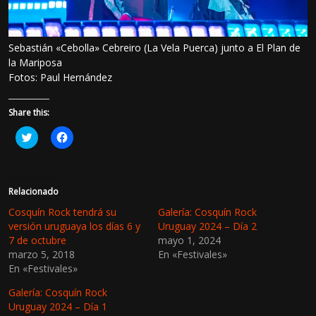
Sebastián «Cebolla» Cebreiro (La Vela Puerca) junto a El Plan de
la Mariposa
Fotos: Paul Hernández
Share this:
H
H
a
a
z
z
c
c
l
l
i
i
c
c
Relacionado
p
p
a
a
Cosquín Rock tendrá su
Galería: Cosquín Rock
r
r
versión uruguaya los días 6 y
Uruguay 2024 – Día 2
a
a
c
c
7 de octubre
mayo 1, 2024
o
o
marzo 5, 2018
En «Festivales»
m
m
p
p
En «Festivales»
a
a
r
r
t
t
Galería: Cosquín Rock
i
i
Uruguay 2024 – Día 1
r
r