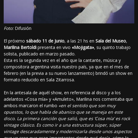
Foto:
Difusión
El próximo
sábado 11 de Junio
, a las 21 hs en
Sala del Museo
,
Marilina Bertoldi
presenta en vivo
«Mojigata»
, su quinto trabajo
solista, publicado en marzo pasado.
Esta es la segunda vez en el año que la cantante, música y
compositora argentina visita nuestro país, ya que en el mes de
febrero (en la previa a su nuevo lanzamiento) brindó un show en
formato reducido en Sala Zitarrosa.
En la antesala de aquél show, en referencia al disco y a los
adelantos «Cosa mía» y «Amuleto», Marilina nos comentaba que
ambos marcaron el rumbo
«en el sentido que son muy
opuestos, lo que habla de abanico que se maneja en este
disco. La primera canción que salió, que es ‘Cosa mía’ es rock
vintage clásico. Es como ir a una estructura súper, súper
vintage descaradamente y modernizarla desde unos aspectos
que yo creo que eran importantes desde qué decía, cómo lo