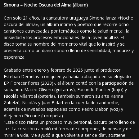
Simona – Noche Oscura del Alma (álbum)
Con solo 21 años, la cantautora uruguaya Simona lanza «Noche
oscura del alma», un álbum íntimo y poético que recorre ocho
canciones atravesadas por temáticas como la salud mental, la
ansiedad y los procesos emocionales de la joven adultez. El
disco toma su nombre del momento vital que lo inspiró y se
presenta como un diario sonoro lleno de sensibilidad, madurez y
esperanza.
Grabado entre enero y febrero de 2025 junto al productor
Esteban Demelas -con quien ya había trabajado en su elogiado
EP Florecer flores (2023)-, el álbum contó con la participación de
su banda: Mateo Olivero (guitarras), Facundo Paullier (bajo) y
Nicolás Villarroel (batería). También sumaron su arte Karina
Zubelzú, Nicolás y Juan Bidart en la cuerda de candombe,
además de invitados especiales como Pedro Dalton (voz) y
Alejandro Piccone (trompeta).
“Este disco relata un proceso muy personal, oscuro pero lleno de
luz. La creación cambió mi forma de componer, de pensar y de
mirar la vida. Me ayudó a que volviera a ser de día”, sostiene