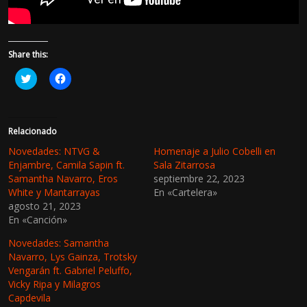
Share this:
H
H
a
a
z
z
c
c
l
l
i
i
c
c
Relacionado
p
p
a
a
Novedades: NTVG &
Homenaje a Julio Cobelli en
r
r
Enjambre, Camila Sapin ft.
Sala Zitarrosa
a
a
c
c
Samantha Navarro, Eros
septiembre 22, 2023
o
o
White y Mantarrayas
En «Cartelera»
m
m
p
p
agosto 21, 2023
a
a
En «Canción»
r
r
t
t
i
i
Novedades: Samantha
r
r
e
e
Navarro, Lys Gainza, Trotsky
n
n
Vengarán ft. Gabriel Peluffo,
T
F
w
a
Vicky Ripa y Milagros
i
c
Capdevila
t
e