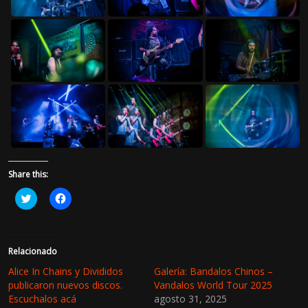
Share this:
H
H
a
a
z
z
c
c
l
l
i
i
c
c
Relacionado
p
p
a
a
Alice In Chains y Divididos
Galería: Bandalos Chinos –
r
r
publicaron nuevos discos.
Vandalos World Tour 2025
a
a
c
c
Escuchalos acá
agosto 31, 2025
o
o