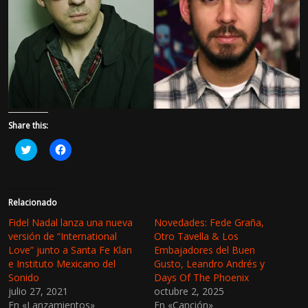
Share this:
H
H
a
a
z
z
c
c
l
l
i
i
c
c
Relacionado
p
p
a
a
Fidel Nadal lanza una nueva
Novedades: Fede Graña,
r
r
versión de “International
Otro Tavella & Los
a
a
c
c
Love” junto a Santa Fe Klan
Embajadores del Buen
o
o
e Instituto Mexicano del
Gusto, Leandro Andrés y
m
m
p
p
Sonido
Days Of The Phoenix
a
a
julio 27, 2021
r
r
octubre 2, 2025
t
t
En «Lanzamientos»
En «Canción»