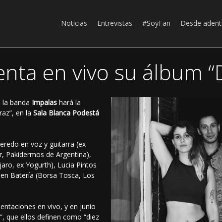
Noticias
Entrevistas
#SoyFan
Desde adent
nta en vivo su álbum “D
, la banda
Impalas
hará la
raz”, en la
Sala Blanca Podestá
redo en voz y guitarra (ex
 Pakidermos de Argentina),
aro, ex Yogurth), Lucia Pintos
en Batería (Borsa Tosca, Los
ntaciones en vivo, y en junio
”, que ellos definen como “diez