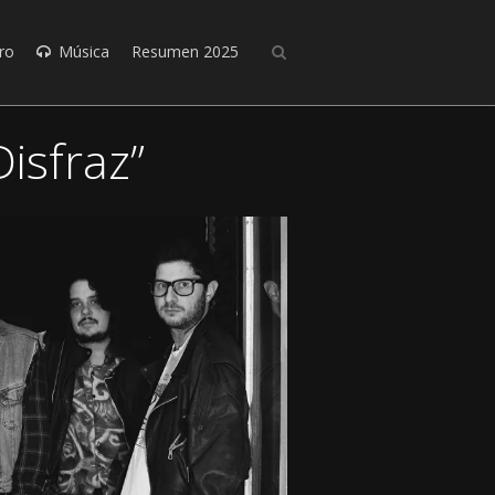
ro
Música
Resumen 2025
isfraz”